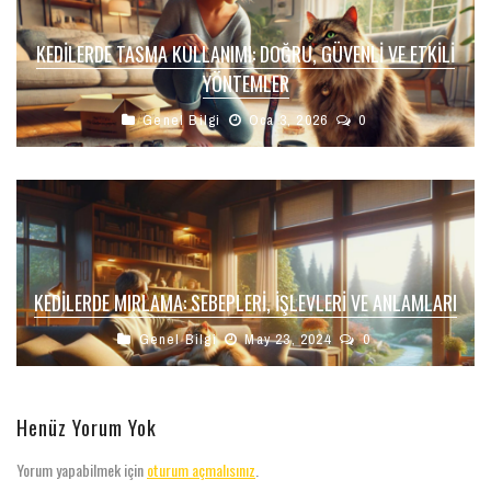
KEDILERDE TASMA KULLANIMI: DOĞRU, GÜVENLI VE ETKILI
YÖNTEMLER
Genel Bilgi
Oca 3, 2026
0
KEDILERDE MIRLAMA: SEBEPLERI, İŞLEVLERI VE ANLAMLARI
Genel Bilgi
May 23, 2024
0
Henüz Yorum Yok
Yorum yapabilmek için
oturum açmalısınız
.