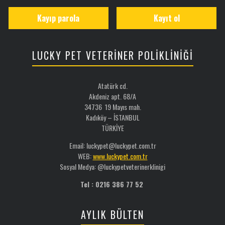
Kayıp parola
Kayıt ol
LUCKY PET VETERİNER POLİKLİNİĞİ
Atatürk cd.
Akdeniz apt. 68/A
34736 19 Mayıs mah.
Kadıköy – İSTANBUL
TÜRKİYE
Email: luckypet@luckypet.com.tr
WEB:
www.luckypet.com.tr
Sosyal Medya: @luckypetveterinerklinigi
Tel : 0216 386 77 52
AYLIK BÜLTEN