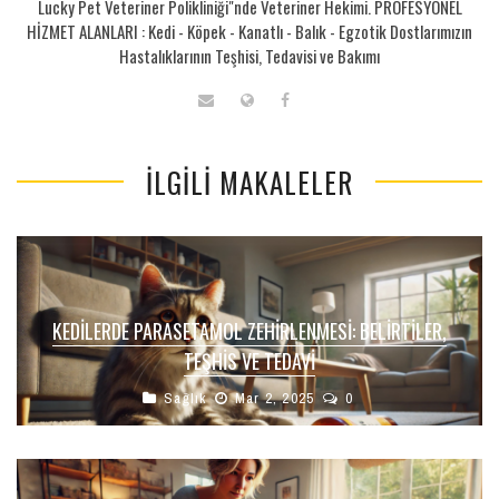
Lucky Pet Veteriner Polikliniği"nde Veteriner Hekimi. PROFESYONEL
HİZMET ALANLARI : Kedi - Köpek - Kanatlı - Balık - Egzotik Dostlarımızın
Hastalıklarının Teşhisi, Tedavisi ve Bakımı
İLGILI MAKALELER
KEDILERDE PARASETAMOL ZEHIRLENMESI: BELIRTILER,
TEŞHIS VE TEDAVI
Sağlık
Mar 2, 2025
0