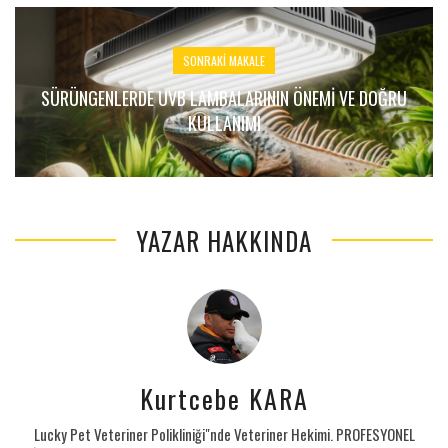
SONRAKI MAKALE
SÜRÜNGENLERDE UVB LAMBALARININ ÖNEMI VE DOĞRU
KULLANIMI
YAZAR HAKKINDA
Kurtcebe KARA
Lucky Pet Veteriner Polikliniği"nde Veteriner Hekimi. PROFESYONEL