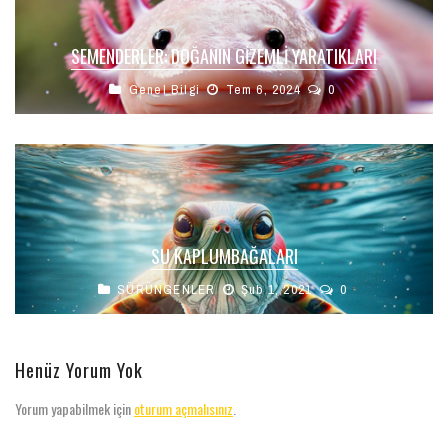
SEMENDERLER: DOĞANIN GIZEMLI YARATIKLARI
Genel Bilgi
Tem 6, 2024
0
SU KAPLUMBAĞALARI
SÜRÜNGENLER
Şub 1, 2021
0
Henüz Yorum Yok
Yorum yapabilmek için
oturum açmalısınız
.