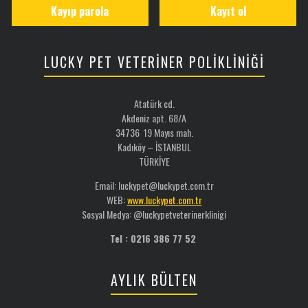
Kayıp parola
Kayıt ol
LUCKY PET VETERİNER POLİKLİNİĞİ
Atatürk cd.
Akdeniz apt. 68/A
34736 19 Mayıs mah.
Kadıköy – İSTANBUL
TÜRKİYE
Email: luckypet@luckypet.com.tr
WEB:
www.luckypet.com.tr
Sosyal Medya: @luckypetveterinerklinigi
Tel : 0216 386 77 52
AYLIK BÜLTEN