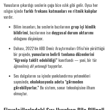
Yunusların çıkardığı seslerin çoğu bize ıslık gibi gelir. Oysa her
ıslığın içinde
farklı frekans katmanları ve ritmik kalıplar
vardır.
Bilim insanları, bu seslerin bazılarının
grup içi kimlik
bildirimi
, bazılarının ise
duygusal durum aktarımı
olduğunu düşünüyor.
Dahası, 2022’de ABD Deniz Araştırmaları Ofisi’nin yürüttüğü
bir projede,
yunusların belirli tonlama düzenlerini
“öğrenip taklit edebildiği”
kanıtlandı — yani, bir tür
öğrenilmiş dil yeteneği
taşıyorlar.
Ses dalgalarını su içinde yankılandırma yetenekleri
sayesinde,
ekolokasyonla adeta “görmeden
görebiliyorlar.”
Bu sistem, sonar teknolojisine ilham
olmuştur.
Fizyolojilerindeki Sır: Uyurken Bile Bilinçli