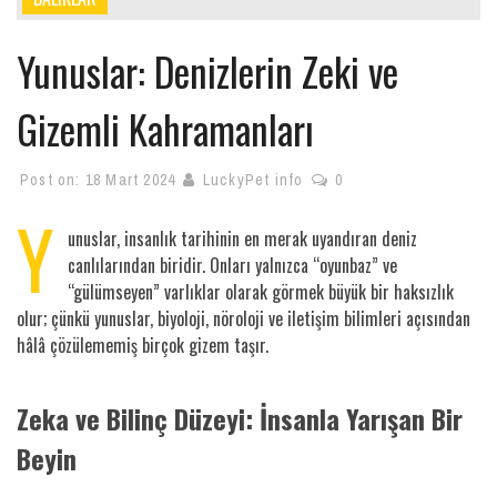
Yunuslar: Denizlerin Zeki ve
Gizemli Kahramanları
Post on:
18 Mart 2024
LuckyPet info
0
Y
unuslar, insanlık tarihinin en merak uyandıran deniz
canlılarından biridir. Onları yalnızca “oyunbaz” ve
“gülümseyen” varlıklar olarak görmek büyük bir haksızlık
olur; çünkü yunuslar, biyoloji, nöroloji ve iletişim bilimleri açısından
hâlâ çözülememiş birçok gizem taşır.
Zeka ve Bilinç Düzeyi: İnsanla Yarışan Bir
Beyin