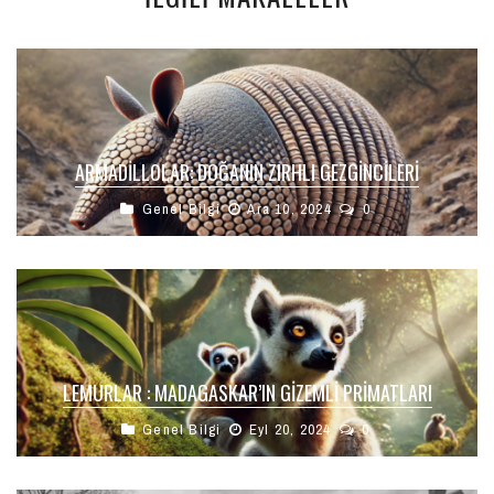
ARMADILLOLAR: DOĞANIN ZIRHLI GEZGINCILERI
Genel Bilgi
Ara 10, 2024
0
LEMURLAR : MADAGASKAR’IN GIZEMLI PRIMATLARI
Genel Bilgi
Eyl 20, 2024
0