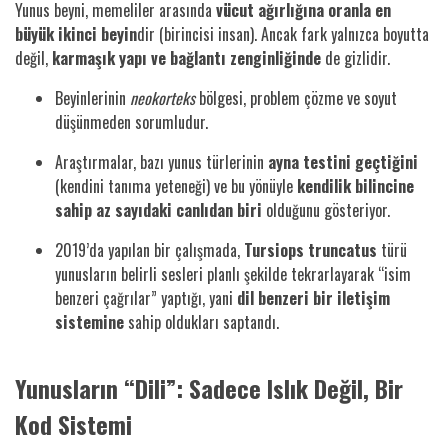
Yunus beyni, memeliler arasında
vücut ağırlığına oranla en
büyük ikinci beyin
dir (birincisi insan). Ancak fark yalnızca boyutta
değil,
karmaşık yapı ve bağlantı zenginliğinde
de gizlidir.
Beyinlerinin
neokorteks
bölgesi, problem çözme ve soyut
düşünmeden sorumludur.
Araştırmalar, bazı yunus türlerinin
ayna testini geçtiğini
(kendini tanıma yeteneği) ve bu yönüyle
kendilik bilincine
sahip az sayıdaki canlıdan biri
olduğunu gösteriyor.
2019’da yapılan bir çalışmada,
Tursiops truncatus
türü
yunusların belirli sesleri planlı şekilde tekrarlayarak “isim
benzeri çağrılar” yaptığı, yani
dil benzeri bir iletişim
sistemine
sahip oldukları saptandı.
Yunusların “Dili”: Sadece Islık Değil, Bir
Kod Sistemi