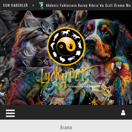
SON HABERLER
Akdeniz Foklarının Kuzey Kıbrıs’da Gizli Üreme Mağaraları Keş