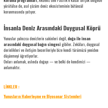
Koruma programları
, Akdeniz’den Pasifik’e kadar birçok bölgede
yürütülse de, asıl çözüm deniz ekosisteminin bütüncül
korunmasında yatıyor.
İnsanla Deniz Arasındaki Duygusal Köprü
Yunuslar yalnızca denizlerin sakinleri değil,
doğa ile insan
arasındaki duygusal bağın simgesi
gibiler. Zekâları, duygusal
derinlikleri ve iletişim becerileriyle bize kendi türümüzü yeniden
düşünmeyi öğretiyorlar.
Onları anlamak, aslında doğayı — ve belki de kendimizi —
anlamaktır.
LİNKLER :
Yunusların Haberleşme ve Biyosonar Sistemleri