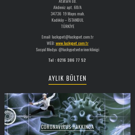
Atatürk cd.
Akdeniz apt. 68/A
34736 19 Mayıs mah.
Kadıköy – İSTANBUL
TÜRKİYE
Email: luckypet@luckypet.com.tr
WEB:
www.luckypet.com.tr
Sosyal Medya: @luckypetveterinerklinigi
Tel : 0216 386 77 52
AYLIK BÜLTEN
CORONAVIRUS HAKKINDA