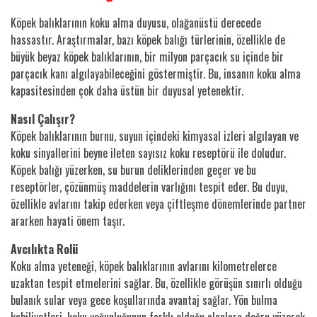
Köpek balıklarının koku alma duyusu, olağanüstü derecede
hassastır. Araştırmalar, bazı köpek balığı türlerinin, özellikle de
büyük beyaz köpek balıklarının, bir milyon parçacık su içinde bir
parçacık kanı algılayabileceğini göstermiştir. Bu, insanın koku alma
kapasitesinden çok daha üstün bir duyusal yetenektir.
Nasıl Çalışır?
Köpek balıklarının burnu, suyun içindeki kimyasal izleri algılayan ve
koku sinyallerini beyne ileten sayısız koku reseptörü ile doludur.
Köpek balığı yüzerken, su burun deliklerinden geçer ve bu
reseptörler, çözünmüş maddelerin varlığını tespit eder. Bu duyu,
özellikle avlarını takip ederken veya çiftleşme dönemlerinde partner
ararken hayati önem taşır.
Avcılıkta Rolü
Koku alma yeteneği, köpek balıklarının avlarını kilometrelerce
uzaktan tespit etmelerini sağlar. Bu, özellikle görüşün sınırlı olduğu
bulanık sular veya gece koşullarında avantaj sağlar. Yön bulma
kabiliyetleri, koku yoğunluğunun farklı olduğu alanlara doğru yüzerek