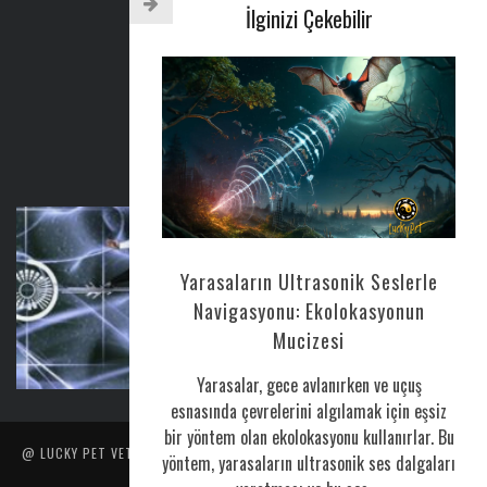
Email: luckypet@luckypet.com.tr
İlginizi Çekebilir
WEB:
www.luckypet.com.tr
Sosyal Medya: @luckypetveterinerklinigi
Tel : 0216 386 77 52
AYLIK BÜLTEN
Yarasaların Ultrasonik Seslerle
Navigasyonu: Ekolokasyonun
CORONAVIRUS HAKKINDA
Mucizesi
Nis 25, 2020
0
Yarasalar, gece avlanırken ve uçuş
esnasında çevrelerini algılamak için eşsiz
bir yöntem olan ekolokasyonu kullanırlar. Bu
@ LUCKY PET VETERINER POLIKLINIĞI TARAFINDAN YAPILMIŞTIR. İÇERIK
yöntem, yarasaların ultrasonik ses dalgaları
VE RESIMLERIN HER HAKKI SAKLIDIR.