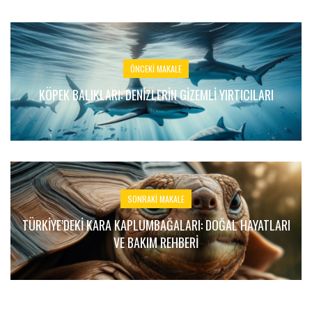
ÖNCEKI MAKALE
KÖPEK BALIKLARI: DENIZLERIN GIZEMLI YIRTICILARI
SONRAKI MAKALE
TÜRKIYE’DEKI KARA KAPLUMBAĞALARI: DOĞAL HAYATLARI
VE BAKIM REHBERI