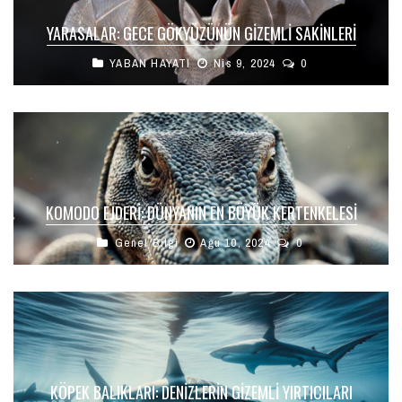
YARASALAR: GECE GÖKYÜZÜNÜN GIZEMLI SAKINLERI
YABAN HAYATI
Nis 9, 2024
0
KOMODO EJDERI: DÜNYANIN EN BÜYÜK KERTENKELESI
Genel Bilgi
Ağu 10, 2024
0
KÖPEK BALIKLARI: DENIZLERIN GIZEMLI YIRTICILARI