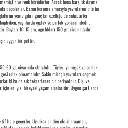
işmemiştir ve renk körüdürler. Ancak buna karşılık duyma
ında depolarlar. Bazen koruma amacıyla yavrularını bile bu
ılarını yeme gibi ilginç bir özelliğe de sahiptirler.
 kaplıyken, yaşlılarda çıplak ve parlak görünümdedir.
r. Boyları 10-15 cm, ağırlıkları 150 gr. civarındadır.
çin uygun bir pettir.
55-60 gr. civarında olmalıdır. Tüyleri yumuşak ve parlak,
bölgesi ıslak olmamalıdır. Sakin mizaçlı yavruları seçmek
rlar ki bu da sık tekrarlanan bir periyoddur. Dişi ve
 için en iyisi bireysel yaşam alanlarıdır. Uygun şartlarda
ktif hale geçerler. Uyurken aniden ele alınmamalı,