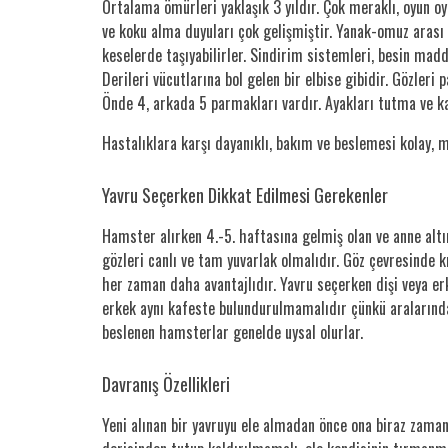
Ortalama ömürleri yaklaşık 3 yıldır. Çok meraklı, oyun o
ve koku alma duyuları çok gelişmiştir. Yanak-omuz arası h
keselerde taşıyabilirler. Sindirim sistemleri, besin madde
Derileri vücutlarına bol gelen bir elbise gibidir. Gözleri
Önde 4, arkada 5 parmakları vardır. Ayakları tutma ve kav
Hastalıklara karşı dayanıklı, bakım ve beslemesi kolay, m
Yavru Seçerken Dikkat Edilmesi Gerekenler
Hamster alırken 4.-5. haftasına gelmiş olan ve anne altı
gözleri canlı ve tam yuvarlak olmalıdır. Göz çevresinde k
her zaman daha avantajlıdır. Yavru seçerken dişi veya erk
erkek aynı kafeste bulundurulmamalıdır çünkü aralarında ö
beslenen hamsterlar genelde uysal olurlar.
Davranış Özellikleri
Yeni alınan bir yavruyu ele almadan önce ona biraz zaman