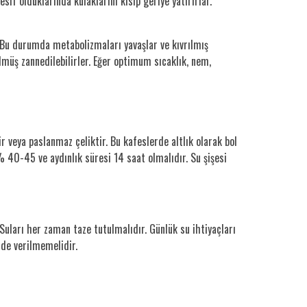
if olduklarında kulaklarını kısıp geriye yatırırlar.
r. Bu durumda metabolizmaları yavaşlar ve kıvrılmış
ölmüş zannedilebilirler. Eğer optimum sıcaklık, nem,
r veya paslanmaz çeliktir. Bu kafeslerde altlık olarak bol
% 40-45 ve aydınlık süresi 14 saat olmalıdır. Su şişesi
 Suları her zaman taze tutulmalıdır. Günlük su ihtiyaçları
lde verilmemelidir.