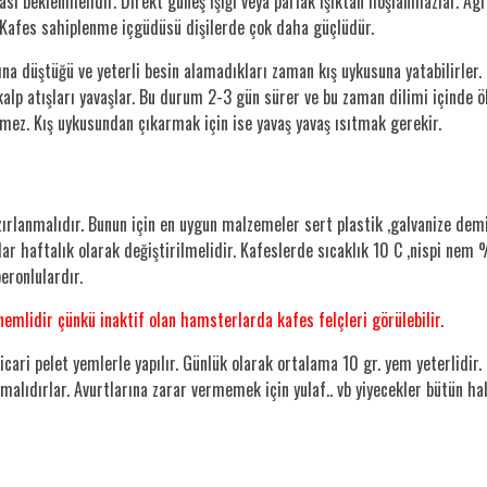
ı beklenmelidir. Direkt güneş ışığı veya parlak ışıktan hoşlanmazlar. Agres
r. Kafes sahiplenme içgüdüsü dişilerde çok daha güçlüdür.
tına düştüğü ve yeterli besin alamadıkları zaman kış uykusuna yatabilirle
 kalp atışları yavaşlar. Bu durum 2-3 gün sürer ve bu zaman dilimi içinde 
lmez. Kış uykusundan çıkarmak için ise yavaş yavaş ısıtmak gerekir.
azırlanmalıdır. Bunun için en uygun malzemeler sert plastik ,galvanize demi
r haftalık olarak değiştirilmelidir. Kafeslerde sıcaklık 10 C ,nispi nem 
eronlulardır.
emlidir çünkü inaktif olan hamsterlarda kafes felçleri görülebilir.
cari pelet yemlerle yapılır. Günlük olarak ortalama 10 gr. yem yeterlidir.
malıdırlar. Avurtlarına zarar vermemek için yulaf.. vb yiyecekler bütün ha