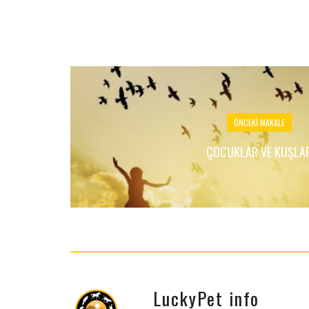
ÖNCEKI MAKALE
ÇOCUKLAR VE KUŞLA
LuckyPet info