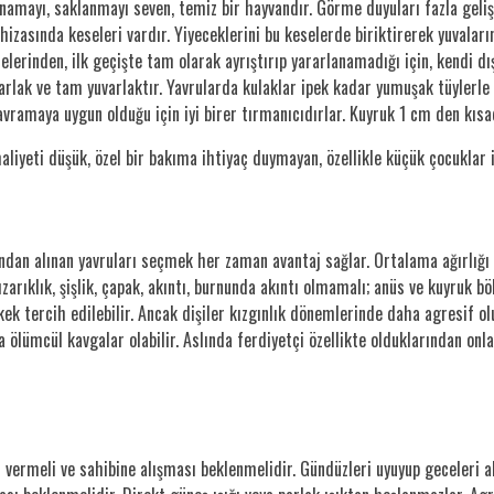
ynamayı, saklanmayı seven, temiz bir hayvandır. Görme duyuları fazla gel
izasında keseleri vardır. Yiyeceklerini bu keselerde biriktirerek yuvalar
lerinden, ilk geçişte tam olarak ayrıştırıp yararlanamadığı için, kendi dışk
 parlak ve tam yuvarlaktır. Yavrularda kulaklar ipek kadar yumuşak tüylerle
ramaya uygun olduğu için iyi birer tırmanıcıdırlar. Kuyruk 1 cm den kısadı
aliyeti düşük, özel bir bakıma ihtiyaç duymayan, özellikle küçük çocuklar i
ndan alınan yavruları seçmek her zaman avantaj sağlar. Ortalama ağırlığı 
ızarıklık, şişlik, çapak, akıntı, burnunda akıntı olmamalı; anüs ve kuyruk 
ek tercih edilebilir. Ancak dişiler kızgınlık dönemlerinde daha agresif olu
lümcül kavgalar olabilir. Aslında ferdiyetçi özellikte olduklarından onlar
 vermeli ve sahibine alışması beklenmelidir. Gündüzleri uyuyup geceleri a