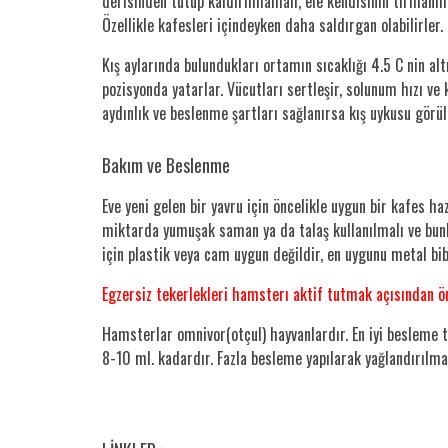
derisinden tutup kaldırılmamalı, ele kendisinin tırmanmas
Özellikle kafesleri içindeyken daha saldırgan olabilirle
Kış aylarında bulundukları ortamın sıcaklığı 4.5 C nin al
pozisyonda yatarlar. Vücutları sertleşir, solunum hızı ve
aydınlık ve beslenme şartları sağlanırsa kış uykusu görü
Bakım ve Beslenme
Eve yeni gelen bir yavru için öncelikle uygun bir kafes h
miktarda yumuşak saman ya da talaş kullanılmalı ve bunla
için plastik veya cam uygun değildir, en uygunu metal bib
Egzersiz tekerlekleri hamsterı aktif tutmak açısından ön
Hamsterlar omnivor(otçul) hayvanlardır. En iyi besleme ti
8-10 ml. kadardır. Fazla besleme yapılarak yağlandırılma