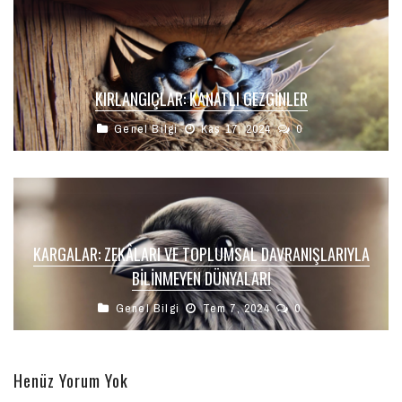
KIRLANGIÇLAR: KANATLI GEZGINLER
Genel Bilgi
Kas 17, 2024
0
KARGALAR: ZEKÂLARI VE TOPLUMSAL DAVRANIŞLARIYLA
BILINMEYEN DÜNYALARI
Genel Bilgi
Tem 7, 2024
0
Henüz Yorum Yok