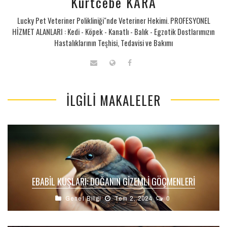
Kurtcebe KARA
Lucky Pet Veteriner Polikliniği"nde Veteriner Hekimi. PROFESYONEL
HİZMET ALANLARI : Kedi - Köpek - Kanatlı - Balık - Egzotik Dostlarımızın
Hastalıklarının Teşhisi, Tedavisi ve Bakımı
İLGILI MAKALELER
EBABIL KUŞLARI: DOĞANIN GIZEMLI GÖÇMENLERI
Genel Bilgi
Tem 2, 2024
0