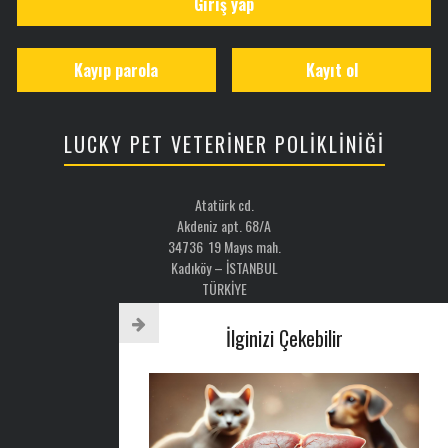
Giriş yap
Kayıp parola
Kayıt ol
LUCKY PET VETERİNER POLİKLİNİĞİ
Atatürk cd.
Akdeniz apt. 68/A
34736 19 Mayıs mah.
Kadıköy – İSTANBUL
TÜRKİYE
Email: luckypet@luckypet.com.tr
İlginizi Çekebilir
WEB:
www.luckypet.com.tr
Sosyal Medya: @luckypetveterinerklinigi
Tel : 0216 386 77 52