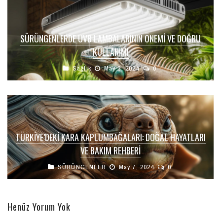
SÜRÜNGENLERDE UVB LAMBALARININ ÖNEMI VE DOĞRU
KULLANIMI
Sağlık
May 3, 2024
0
TÜRKIYE’DEKI KARA KAPLUMBAĞALARI: DOĞAL HAYATLARI
VE BAKIM REHBERI
SÜRÜNGENLER
May 7, 2024
0
Henüz Yorum Yok