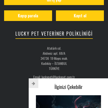
Kayıp parola
Kayıt ol
LUCKY PET VETERİNER POLİKLİNİĞİ
Atatürk cd.
Akdeniz apt. 68/A
34736 19 Mayıs mah.
Kadıköy – İSTANBUL
TÜRKİYE
Email: luckypet@luckypet.com.tr
WEB:
www.luckypet.com.tr
İlginizi Çekebilir
Sosyal Medya: @luckypetveterinerklinigi
Tel : 0216 386 77 52