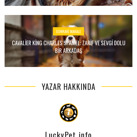
SONRAKI MAKALE
CAVALIER KING CHARLES SPANIEL: ZARIF VE SEVGI DOLU
BIR ARKADAŞ
YAZAR HAKKINDA
LuckyPet info