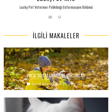
Lucky Pet Veteriner Polikliniği Enformasyon Bölümü
İLGILI MAKALELER
EVCIL DOSTLARIMIZ VE ÇOCUKLAR
Genel Bilgi
Şub 22, 2021
0