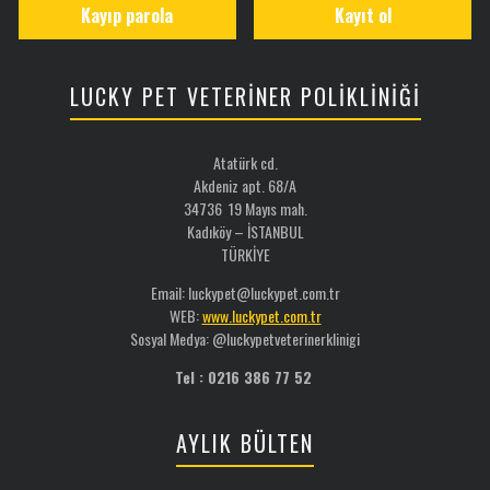
Kayıp parola
Kayıt ol
LUCKY PET VETERİNER POLİKLİNİĞİ
Atatürk cd.
Akdeniz apt. 68/A
34736 19 Mayıs mah.
Kadıköy – İSTANBUL
TÜRKİYE
Email: luckypet@luckypet.com.tr
WEB:
www.luckypet.com.tr
Sosyal Medya: @luckypetveterinerklinigi
Tel : 0216 386 77 52
AYLIK BÜLTEN