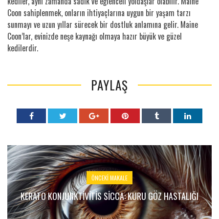
kediler, aynı zamanda sadık ve eğlenceli yoldaşlar olabilir. Maine
Coon sahiplenmek, onların ihtiyaçlarına uygun bir yaşam tarzı
sunmayı ve uzun yıllar sürecek bir dostluk anlamına gelir. Maine
Coon’lar, evinizde neşe kaynağı olmaya hazır büyük ve güzel
kedilerdir.
PAYLAŞ
ÖNCEKI MAKALE
KERATO KONJUNKTIVITIS SICCA: KURU GÖZ HASTALIĞI