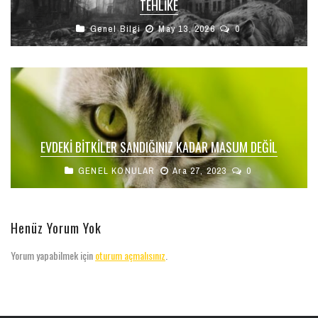
TEHLIKE
Genel Bilgi
May 13, 2026
0
EVDEKI BITKILER SANDIĞINIZ KADAR MASUM DEĞIL
GENEL KONULAR
Ara 27, 2023
0
Henüz Yorum Yok
Yorum yapabilmek için
oturum açmalısınız
.