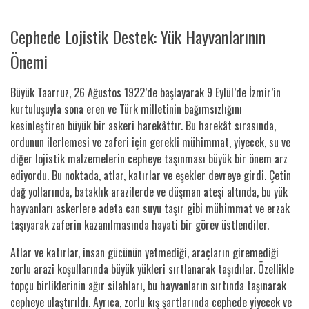
Cephede Lojistik Destek: Yük Hayvanlarının
Önemi
Büyük Taarruz, 26 Ağustos 1922’de başlayarak 9 Eylül’de İzmir’in
kurtuluşuyla sona eren ve Türk milletinin bağımsızlığını
kesinleştiren büyük bir askeri harekâttır. Bu harekât sırasında,
ordunun ilerlemesi ve zaferi için gerekli mühimmat, yiyecek, su ve
diğer lojistik malzemelerin cepheye taşınması büyük bir önem arz
ediyordu. Bu noktada, atlar, katırlar ve eşekler devreye girdi. Çetin
dağ yollarında, bataklık arazilerde ve düşman ateşi altında, bu yük
hayvanları askerlere adeta can suyu taşır gibi mühimmat ve erzak
taşıyarak zaferin kazanılmasında hayati bir görev üstlendiler.
Atlar ve katırlar, insan gücünün yetmediği, araçların giremediği
zorlu arazi koşullarında büyük yükleri sırtlanarak taşıdılar. Özellikle
topçu birliklerinin ağır silahları, bu hayvanların sırtında taşınarak
cepheye ulaştırıldı. Ayrıca, zorlu kış şartlarında cephede yiyecek ve