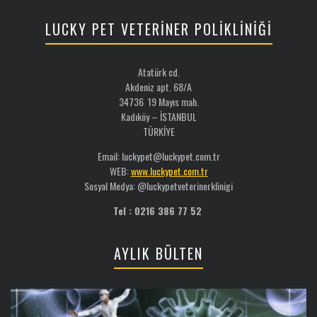
LUCKY PET VETERİNER POLİKLİNİĞİ
Atatürk cd.
Akdeniz apt. 68/A
34736 19 Mayıs mah.
Kadıköy – İSTANBUL
TÜRKİYE
Email: luckypet@luckypet.com.tr
WEB:
www.luckypet.com.tr
Sosyal Medya: @luckypetveterinerklinigi
Tel : 0216 386 77 52
AYLIK BÜLTEN