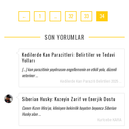
←
1
…
32
33
34
SON YORUMLAR
Kedilerde Kan Parazitleri: Belirtiler ve Tedavi
Yolları
[…] kan parazitinin yayılmasını engellemenin en etkili yolu, düzenli
veteriner ...
Kedilerde Kan Paraziti Belirtileri 2025 ...
Siberian Husky: Kuzeyin Zarif ve Enerjik Dostu
Canım Kızım Mira'ya, klinisyen hekimlik hayatım boyunca Siberian
Husky alan ...
Kurtcebe KARA