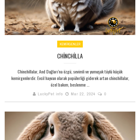
KEMİRGENLER
CHINCHILLA
Chinchillalar, And Dağları’na özgü, sevimli ve yumuşak tüylü küçük
kemirgenlerdir. Evcil hayvan olarak popülerliği giderek artan chinchillalar,
özel bakım, beslenme ...
LuckyPet info
Mar 22, 2024
0