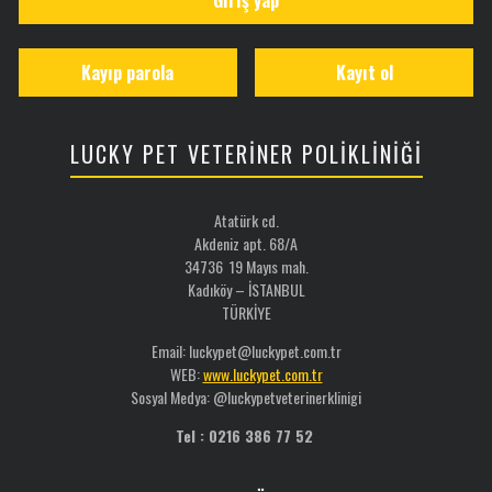
Kayıp parola
Kayıt ol
LUCKY PET VETERİNER POLİKLİNİĞİ
Atatürk cd.
Akdeniz apt. 68/A
34736 19 Mayıs mah.
Kadıköy – İSTANBUL
TÜRKİYE
Email: luckypet@luckypet.com.tr
WEB:
www.luckypet.com.tr
Sosyal Medya: @luckypetveterinerklinigi
Tel : 0216 386 77 52