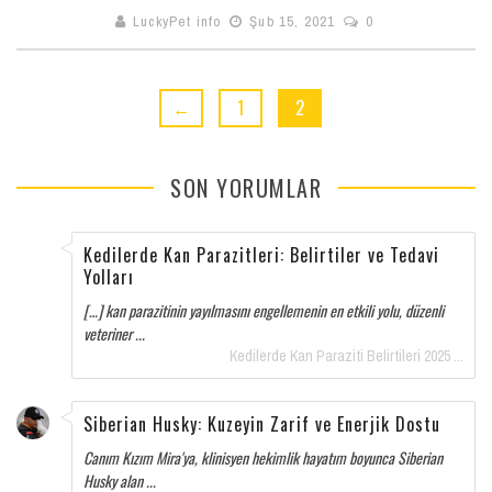
LuckyPet info
Şub 15, 2021
0
←
1
2
SON YORUMLAR
Kedilerde Kan Parazitleri: Belirtiler ve Tedavi
Yolları
[…] kan parazitinin yayılmasını engellemenin en etkili yolu, düzenli
veteriner ...
Kedilerde Kan Paraziti Belirtileri 2025 ...
Siberian Husky: Kuzeyin Zarif ve Enerjik Dostu
Canım Kızım Mira'ya, klinisyen hekimlik hayatım boyunca Siberian
Husky alan ...