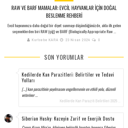
RAW VE BARF MAMALAR: EVCIL HAYVANLAR İÇIN DOĞAL
BESLENME REHBERI
Evcil hayvanınıza daha doğal bir diyet sunmayı düşündüğünüzde, akla ilk gelen
seçeneklerden biri RAW (çiğ) ve BARF (Biologically Appropriate Raw ...
Kurtcebe KARA
23 Nisan 2024
0
SON YORUMLAR
Kedilerde Kan Parazitleri: Belirtiler ve Tedavi
Yolları
[…] kan parazitinin yayılmasını engellemenin en etkili yolu, düzenli
veteriner ...
Kedilerde Kan Paraziti Belirtileri 2025 ...
Siberian Husky: Kuzeyin Zarif ve Enerjik Dostu
Canım Kızım Mira'ya, klinisyen hekimlik hayatım boyunca Siberian