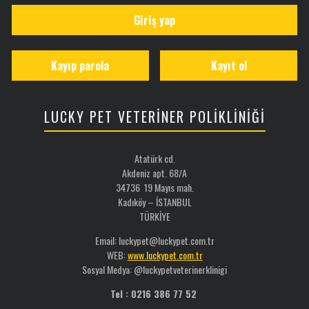
Giriş yap
Kayıp parola
Kayıt ol
LUCKY PET VETERİNER POLİKLİNİĞİ
Atatürk cd.
Akdeniz apt. 68/A
34736 19 Mayıs mah.
Kadıköy – İSTANBUL
TÜRKİYE
Email: luckypet@luckypet.com.tr
WEB:
www.luckypet.com.tr
Sosyal Medya: @luckypetveterinerklinigi
Tel : 0216 386 77 52