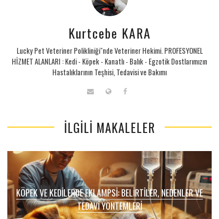
Kurtcebe KARA
Lucky Pet Veteriner Polikliniği"nde Veteriner Hekimi. PROFESYONEL
HİZMET ALANLARI : Kedi - Köpek - Kanatlı - Balık - Egzotik Dostlarımızın
Hastalıklarının Teşhisi, Tedavisi ve Bakımı
İLGILI MAKALELER
KÖPEK VE KEDILERDE EKLAMPSI: BELIRTILER, NEDENLER VE
TEDAVI YÖNTEMLERI