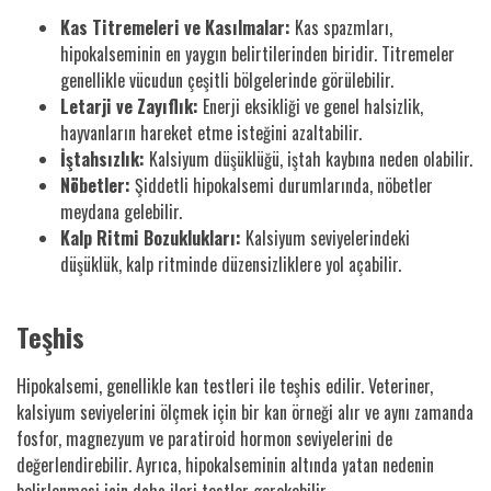
Kas Titremeleri ve Kasılmalar:
Kas spazmları,
hipokalseminin en yaygın belirtilerinden biridir. Titremeler
genellikle vücudun çeşitli bölgelerinde görülebilir.
Letarji ve Zayıflık:
Enerji eksikliği ve genel halsizlik,
hayvanların hareket etme isteğini azaltabilir.
İştahsızlık:
Kalsiyum düşüklüğü, iştah kaybına neden olabilir.
Nöbetler:
Şiddetli hipokalsemi durumlarında, nöbetler
meydana gelebilir.
Kalp Ritmi Bozuklukları:
Kalsiyum seviyelerindeki
düşüklük, kalp ritminde düzensizliklere yol açabilir.
Teşhis
Hipokalsemi, genellikle kan testleri ile teşhis edilir. Veteriner,
kalsiyum seviyelerini ölçmek için bir kan örneği alır ve aynı zamanda
fosfor, magnezyum ve paratiroid hormon seviyelerini de
değerlendirebilir. Ayrıca, hipokalseminin altında yatan nedenin
belirlenmesi için daha ileri testler gerekebilir.