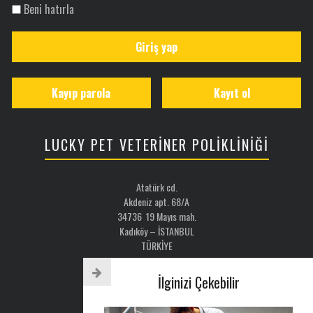
Beni hatırla
Giriş yap
Kayıp parola
Kayıt ol
LUCKY PET VETERİNER POLİKLİNİĞİ
Atatürk cd.
Akdeniz apt. 68/A
34736 19 Mayıs mah.
Kadıköy – İSTANBUL
TÜRKİYE
Email: luckypet@luckypet.com.tr
İlginizi Çekebilir
WEB:
www.luckypet.com.tr
Sosyal Medya: @luckypetveterinerklinigi