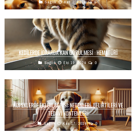
Sağlık
Kas 2, 2024
0
KEDILERDE İDRARDA KAN GÖRÜLMESI : HEMATÜRI
Sağlık
Eki 19, 2024
0
KÖPEKLERDE EKLEM AĞRISI: NEDENLERI, BELIRTILERI VE
TEDAVI YÖNTEMLERI
Sağlık
Kas 17, 2024
0