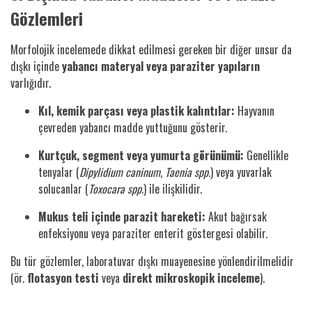
Gözlemleri
Morfolojik incelemede dikkat edilmesi gereken bir diğer unsur da
dışkı içinde
yabancı materyal veya paraziter yapıların
varlığıdır.
Kıl, kemik parçası veya plastik kalıntılar:
Hayvanın
çevreden yabancı madde yuttuğunu gösterir.
Kurtçuk, segment veya yumurta görünümü:
Genellikle
tenyalar (
Dipylidium caninum
,
Taenia spp.
) veya yuvarlak
solucanlar (
Toxocara spp.
) ile ilişkilidir.
Mukus teli içinde parazit hareketi:
Akut bağırsak
enfeksiyonu veya paraziter enterit göstergesi olabilir.
Bu tür gözlemler, laboratuvar dışkı muayenesine yönlendirilmelidir
(ör.
flotasyon testi
veya
direkt mikroskopik inceleme
).