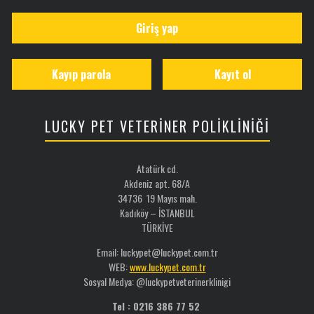
Giriş yap
Kayıp parola
Kayıt ol
LUCKY PET VETERİNER POLİKLİNİĞİ
Atatürk cd.
Akdeniz apt. 68/A
34736 19 Mayıs mah.
Kadıköy – İSTANBUL
TÜRKİYE
Email: luckypet@luckypet.com.tr
WEB:
www.luckypet.com.tr
Sosyal Medya: @luckypetveterinerklinigi
Tel : 0216 386 77 52