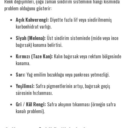
Renk değişimleri, çoğu zaman sindirim sisteminin hangi kısmında
problem olduğunu gösterir:
Açık Kahverengi:
Diyette fazla lif veya sindirilmemiş
karbonhidrat varlığı.
Siyah (Melena):
Üst sindirim sisteminde (mide veya ince
bağırsak) kanama belirtisi.
Kırmızı (Taze Kan):
Kalın bağırsak veya rektum bölgesinde
kanama.
Sarı:
Yağ emilim bozukluğu veya pankreas yetmezliği.
Yeşilimsi:
Safra pigmentlerinin artışı, bağırsak geçiş
süresinin hızlanması.
Gri / Kül Rengi:
Safra akışının tıkanması (örneğin safra
kanalı problemi).