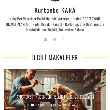
Kurtcebe KARA
Lucky Pet Veteriner Polikliniği"nde Veteriner Hekimi. PROFESYONEL
HİZMET ALANLARI : Kedi - Köpek - Kanatlı - Balık - Egzotik Dostlarımızın
Hastalıklarının Teşhisi, Tedavisi ve Bakımı
İLGILI MAKALELER
ANOREKSİ : NEDENLERI, BELIRTILERI VE TEDAVISI
Sağlık
Ağu 24, 2024
0