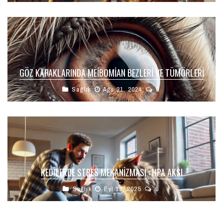
GÖZ KAPAKLARINDA MEIBOMIAN BEZLERI VE TÜMÖRLERI
Sağlık
Ağu 21, 2024
0
KEDILERDE STRES MEKANIZMASI : HPA AKSI
Sağlık
Eyl 13, 2025
0