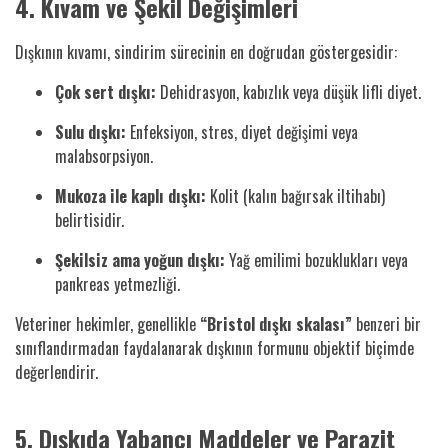
4. Kıvam ve Şekil Değişimleri
Dışkının kıvamı, sindirim sürecinin en doğrudan göstergesidir:
Çok sert dışkı:
Dehidrasyon, kabızlık veya düşük lifli diyet.
Sulu dışkı:
Enfeksiyon, stres, diyet değişimi veya
malabsorpsiyon.
Mukoza ile kaplı dışkı:
Kolit (kalın bağırsak iltihabı)
belirtisidir.
Şekilsiz ama yoğun dışkı:
Yağ emilimi bozuklukları veya
pankreas yetmezliği.
Veteriner hekimler, genellikle
“Bristol dışkı skalası”
benzeri bir
sınıflandırmadan faydalanarak dışkının formunu objektif biçimde
değerlendirir.
5. Dışkıda Yabancı Maddeler ve Parazit