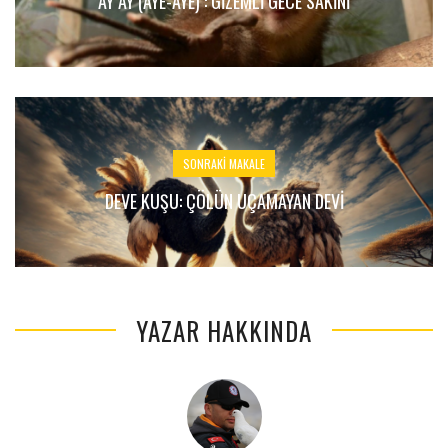
AY AY (AYE-AYE) : GIZEMLI GECE SAKINI
SONRAKI MAKALE
DEVE KUŞU: ÇÖLÜN UÇAMAYAN DEVI
YAZAR HAKKINDA