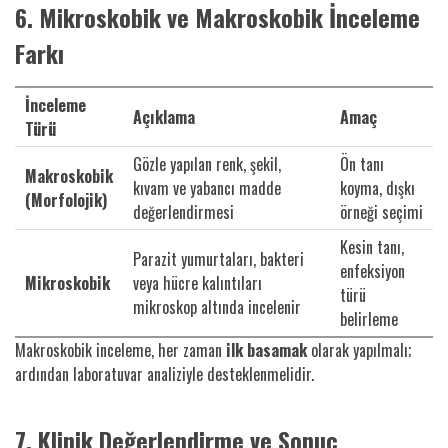
6. Mikroskobik ve Makroskobik İnceleme
Farkı
İnceleme
Açıklama
Amaç
Türü
Gözle yapılan renk, şekil,
Ön tanı
Makroskobik
kıvam ve yabancı madde
koyma, dışkı
(Morfolojik)
değerlendirmesi
örneği seçimi
Kesin tanı,
Parazit yumurtaları, bakteri
enfeksiyon
Mikroskobik
veya hücre kalıntıları
türü
mikroskop altında incelenir
belirleme
Makroskobik inceleme, her zaman
ilk basamak
olarak yapılmalı;
ardından laboratuvar analiziyle desteklenmelidir.
7. Klinik Değerlendirme ve Sonuç