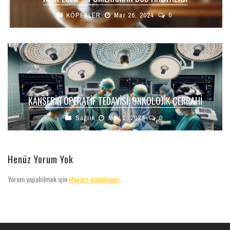
KÖPEKLER
Mar 26, 2024
0
KANSERIN OPERATIF TEDAVISI: ONKOLOJIK CERRAHI
Sağlık
May 1, 2024
0
Henüz Yorum Yok
Yorum yapabilmek için
oturum açmalısınız
.