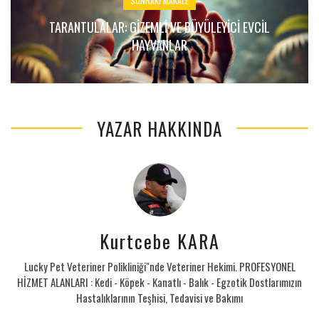
SONRAKI MAKALE
TARANTULALAR: GIZEMLI VE BÜYÜLEYICI EVCIL
HAYVANLAR
YAZAR HAKKINDA
Kurtcebe KARA
Lucky Pet Veteriner Polikliniği"nde Veteriner Hekimi. PROFESYONEL
HİZMET ALANLARI : Kedi - Köpek - Kanatlı - Balık - Egzotik Dostlarımızın
Hastalıklarının Teşhisi, Tedavisi ve Bakımı