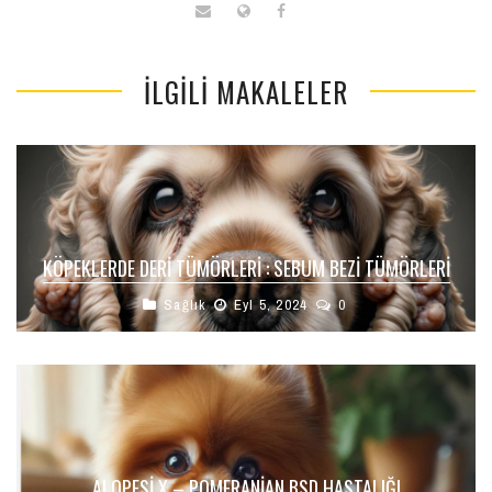
İLGILI MAKALELER
KÖPEKLERDE DERI TÜMÖRLERI : SEBUM BEZI TÜMÖRLERI
Sağlık
Eyl 5, 2024
0
ALOPESİ X – POMERANIAN BSD HASTALIĞI