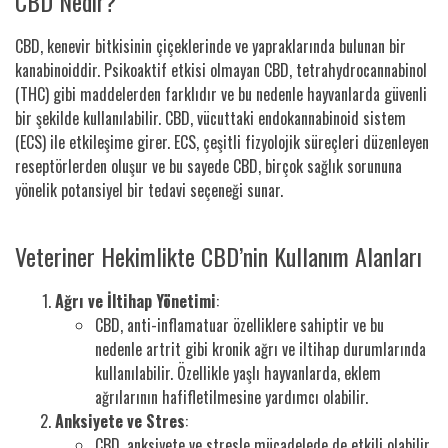
CBD Nedir?
CBD, kenevir bitkisinin çiçeklerinde ve yapraklarında bulunan bir
kanabinoiddir. Psikoaktif etkisi olmayan CBD, tetrahydrocannabinol
(THC) gibi maddelerden farklıdır ve bu nedenle hayvanlarda güvenli
bir şekilde kullanılabilir. CBD, vücuttaki endokannabinoid sistem
(ECS) ile etkileşime girer. ECS, çeşitli fizyolojik süreçleri düzenleyen
reseptörlerden oluşur ve bu sayede CBD, birçok sağlık sorununa
yönelik potansiyel bir tedavi seçeneği sunar.
Veteriner Hekimlikte CBD’nin Kullanım Alanları
Ağrı ve İltihap Yönetimi
:
CBD, anti-inflamatuar özelliklere sahiptir ve bu
nedenle artrit gibi kronik ağrı ve iltihap durumlarında
kullanılabilir. Özellikle yaşlı hayvanlarda, eklem
ağrılarının hafifletilmesine yardımcı olabilir.
Anksiyete ve Stres
:
CBD, anksiyete ve stresle mücadelede de etkili olabilir.