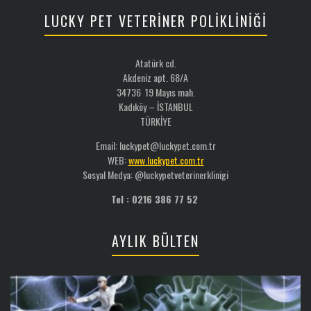
LUCKY PET VETERİNER POLİKLİNİĞİ
Atatürk cd.
Akdeniz apt. 68/A
34736 19 Mayıs mah.
Kadıköy – İSTANBUL
TÜRKİYE
Email: luckypet@luckypet.com.tr
WEB:
www.luckypet.com.tr
Sosyal Medya: @luckypetveterinerklinigi
Tel : 0216 386 77 52
AYLIK BÜLTEN