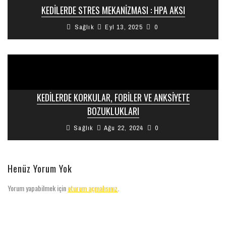
KEDILERDE STRES MEKANIZMASI : HPA AKSI
Sağlık
Eyl 13, 2025
0
KEDILERDE KORKULAR, FOBILER VE ANKSIYETE
BOZUKLUKLARI
Sağlık
Ağu 22, 2024
0
Henüz Yorum Yok
Yorum yapabilmek için
oturum açmalısınız
.