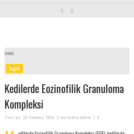
SHARE
Sağlık
Kedilerde Eozinofilik Granuloma
Kompleksi
Post on:
19 Temmuz 2024
Kurtcebe KARA
0
edilerde Eozinofilik Granuloma Kompleksi (EGK), kedilerde