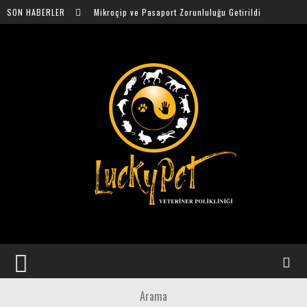
SON HABERLER
Evcil Hayvanlara Mikroçip ve Pasaport Zorunluluğu Getirildi