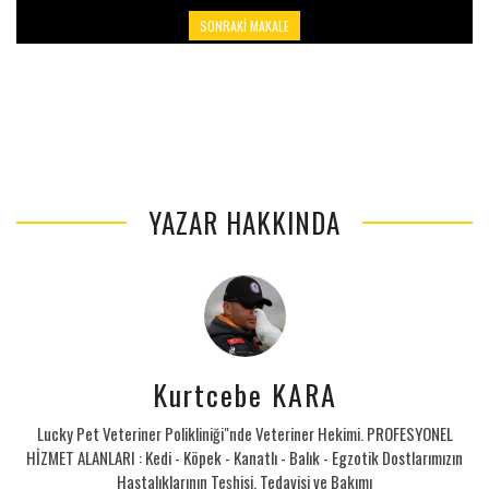
SONRAKI MAKALE
KEDILER VE KÖPEKLER İÇIN CBD: DOĞAL BIR TEDAVI
SEÇENEĞI
YAZAR HAKKINDA
Kurtcebe KARA
Lucky Pet Veteriner Polikliniği"nde Veteriner Hekimi. PROFESYONEL
HİZMET ALANLARI : Kedi - Köpek - Kanatlı - Balık - Egzotik Dostlarımızın
Hastalıklarının Teşhisi, Tedavisi ve Bakımı