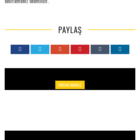
belirlemeniz önemlidir.
PAYLAŞ
ÖNCEKI MAKALE
SU KAPLUMBAĞALARINDA ANOREKSI : YEMEME VE
HAREKETSIZLIK