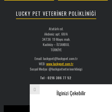
LUCKY PET VETERİNER POLİKLİNİĞİ
Atatürk cd.
Akdeniz apt. 68/A
34736 19 Mayıs mah.
Kadıköy – İSTANBUL
TÜRKİYE
Email: luckypet@luckypet.com.tr
WEB:
www.luckypet.com.tr
Sosyal Medya: @luckypetveterinerklinigi
Tel : 0216 386 77 52
AYLIK BÜLTEN
İlginizi Çekebilir