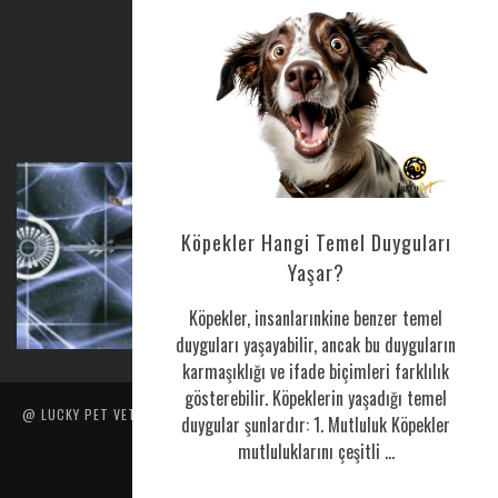
Sosyal Medya: @luckypetveterinerklinigi
Tel : 0216 386 77 52
AYLIK BÜLTEN
Köpekler Hangi Temel Duyguları
Yaşar?
CORONAVIRUS HAKKINDA
Köpekler, insanlarınkine benzer temel
Nis 25, 2020
0
duyguları yaşayabilir, ancak bu duyguların
karmaşıklığı ve ifade biçimleri farklılık
gösterebilir. Köpeklerin yaşadığı temel
@ LUCKY PET VETERINER POLIKLINIĞI TARAFINDAN YAPILMIŞTIR. İÇERIK
duygular şunlardır: 1. Mutluluk Köpekler
VE RESIMLERIN HER HAKKI SAKLIDIR.
mutluluklarını çeşitli ...
ANA SAYFA
HİZMETLERİMİZ