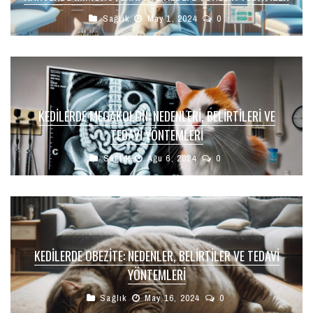
Sağlık
May 1, 2024
0
KEDILERDE MEGAKOLON: NEDENLERI, BELIRTILERI VE
TEDAVI YÖNTEMLERI
Sağlık
Ağu 6, 2024
0
KEDILERDE OBEZITE: NEDENLER, BELIRTILER VE TEDAVI
YÖNTEMLERI
Sağlık
May 16, 2024
0