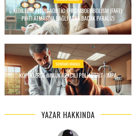
KEDILERDE FELINE AORTIC THROMBOEMBOLISM (FATE):
PIHTI ATMASINA BAĞLI ARKA BACAK PARALIZI
SONRAKI MAKALE
KÖPEKLERDE İMMÜN ARACILI POLIARTRIT : IMPA
YAZAR HAKKINDA