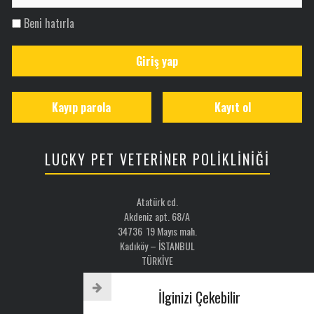
Beni hatırla
Giriş yap
Kayıp parola
Kayıt ol
LUCKY PET VETERİNER POLİKLİNİĞİ
Atatürk cd.
Akdeniz apt. 68/A
34736 19 Mayıs mah.
Kadıköy – İSTANBUL
TÜRKİYE
Email: luckypet@luckypet.com.tr
İlginizi Çekebilir
WEB:
www.luckypet.com.tr