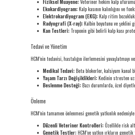
Fiziksel Muayene:
Veteriner hekim kalp üfürümü v
Ekokardiyogram:
Kalp kasının kalınlığını ve fon
Elektrokardiyogram (EKG):
Kalp ritim bozuklukl
Radyografi (X-ray):
Kalbin boyutunu ve şeklini gö
Kan Testleri:
Troponin gibi belirli kalp kası prote
Tedavi ve Yönetim
HCM’nin tedavisi, hastalığın ilerlemesini yavaşlatmayı 
Medikal Tedavi:
Beta blokerler, kalsiyum kanal bl
Yaşam Tarzı Değişiklikleri:
Kedinin stresten uza
Beslenme Desteği:
Bazı durumlarda, özel diyetler
Önleme
HCM’nin tamamen önlenmesi genetik yatkınlık nedeniyle 
Düzenli Veteriner Kontrolleri:
Özellikle risk alt
Genetik Testler:
HCM’ye yatkın ırkların genetik