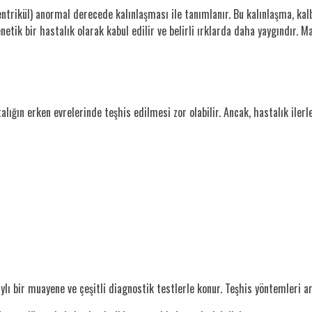
ventrikül) anormal derecede kalınlaşması ile tanımlanır. Bu kalınlaşma, kal
netik bir hastalık olarak kabul edilir ve belirli ırklarda daha yaygındır.
ığın erken evrelerinde teşhis edilmesi zor olabilir. Ancak, hastalık ilerled
lı bir muayene ve çeşitli diagnostik testlerle konur. Teşhis yöntemleri a