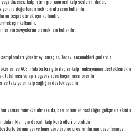
eya düzensiz kalp ritmi gibi anormal kalp seslerini dinler.
ksiyonunu değerlendirmek için ultrason kullanılır.
arını tespit etmek için kullanılır.
rmek için kullanılır.
inlerinin seviyelerini ölçmek için kullanılır.
ve semptomları yönetmeyi amaçlar. Tedavi seçenekleri şunlardır:
okerleri ve ACE inhibitörleri gibi ilaçlar kalp fonksiyonunu desteklemek içi
k tutulması ve aşırı egzersizden kaçınılması önerilir.
 ve takviyeler kalp sağlığını destekleyebilir.
her zaman mümkün olmasa da, bazı önlemler hastalığın gelişme riskini az
ındaki ırklar için düzenli kalp kontrolleri önemlidir.
 testlerle taranması ve buna göre üreme programlarının düzenlenmesi.