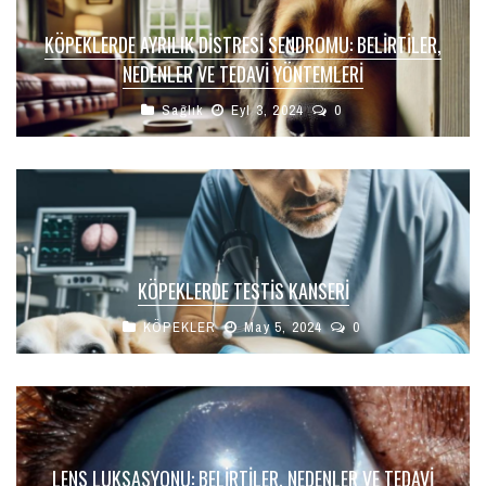
KÖPEKLERDE AYRILIK DISTRESI SENDROMU: BELIRTILER,
NEDENLER VE TEDAVI YÖNTEMLERI
Sağlık
Eyl 3, 2024
0
KÖPEKLERDE TESTIS KANSERI
KÖPEKLER
May 5, 2024
0
LENS LUKSASYONU: BELIRTILER, NEDENLER VE TEDAVI