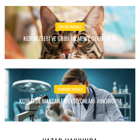
ÖNCEKI MAKALE
KEDI NEZLESI VE GRIBI: BILMENIZ GEREKENLER
SONRAKI MAKALE
KEDILERDE MANTAR ENFEKSIYONLARI: RİNGWORM