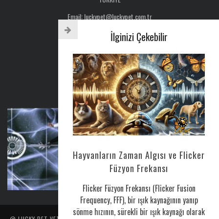
Email: luckypet@luckypet.com.tr
WEB:
www.luckypet.com.tr
İlginizi Çekebilir
Sosyal Medya: @luckypetveterinerklinigi
Tel : 0216 386 77 52
AYLIK BÜLTEN
Hayvanların Zaman Algısı ve Flicker
CORONAVIRUS HAKKINDA
Füzyon Frekansı
Nis 25, 2020
0
Flicker Füzyon Frekansı (Flicker Fusion
Frequency, FFF), bir ışık kaynağının yanıp
sönme hızının, sürekli bir ışık kaynağı olarak
@ LUCKY PET VETERINER POLIKLINIĞI TARAFINDAN YAPILMIŞTIR. İÇERIK