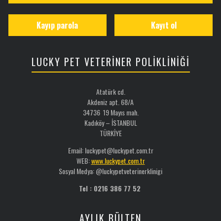
Kayıp parola
Kayıt ol
LUCKY PET VETERİNER POLİKLİNİĞİ
Atatürk cd.
Akdeniz apt. 68/A
34736 19 Mayıs mah.
Kadıköy – İSTANBUL
TÜRKİYE
Email: luckypet@luckypet.com.tr
WEB:
www.luckypet.com.tr
Sosyal Medya: @luckypetveterinerklinigi
Tel : 0216 386 77 52
AYLIK BÜLTEN