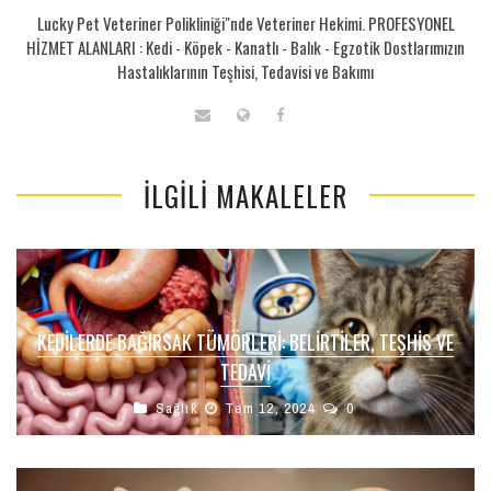
Lucky Pet Veteriner Polikliniği"nde Veteriner Hekimi. PROFESYONEL
HİZMET ALANLARI : Kedi - Köpek - Kanatlı - Balık - Egzotik Dostlarımızın
Hastalıklarının Teşhisi, Tedavisi ve Bakımı
İLGILI MAKALELER
KEDILERDE BAĞIRSAK TÜMÖRLERI: BELIRTILER, TEŞHIS VE
TEDAVI
Sağlık
Tem 12, 2024
0