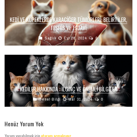
KEDI VE KÖPEKLERDE KARACIĞER TÜMÖRLERI: BELIRTILER,
TEŞHIS VE TEDAVI
Sağlık
Eyl 26, 2024
0
KEDILER HAKKINDA : İLGINÇ VE ÖNEMLI BILGILER
Genel Bilgi
Mar 31, 2024
0
Henüz Yorum Yok
Yorum yapabilmek için
oturum açmalısınız
.