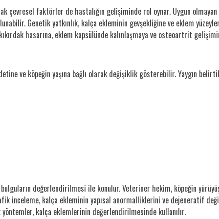
cak çevresel faktörler de hastalığın gelişiminde rol oynar. Uygun olmayan 
lunabilir. Genetik yatkınlık, kalça ekleminin gevşekliğine ve eklem yüzey
kıkırdak hasarına, eklem kapsülünde kalınlaşmaya ve osteoartrit gelişimi
detine ve köpeğin yaşına bağlı olarak değişiklik gösterebilir. Yaygın belirti
fik bulguların değerlendirilmesi ile konulur. Veteriner hekim, köpeğin yürü
ik inceleme, kalça ekleminin yapısal anormalliklerini ve dejeneratif değiş
yöntemler, kalça eklemlerinin değerlendirilmesinde kullanılır.