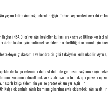
eğin yaşam kalitesine bağlı olarak değişir. Tedavi seçenekleri cerrahi ve k
laçlar (NSAID’ler) ve ağrı kesiciler kullanılarak ağrı ve iltihap kontrol alt
ersizler, kasları güçlendirmek ve eklem hareketliliğini artırmak için öneri
estekleyen glukozamin ve kondroitin gibi takviyeler kullanılabilir. Ayrıca,
peklerde, kalça ekleminin daha stabil hale gelmesini sağlamak için pelvi
eminin konumunu düzeltmek ve stabilitesini artırmak için pelvisin üç yeri
, hasarlı kalça ekleminin yerine protez eklem yerleştirilir.
):
Kalça ekleminin ağrılı kısmının çıkarılmasıyla eklemdeki ağrı azaltılır