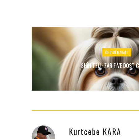
ÖNCEKI MAKALE
SHIH TZU : ZARIF VE DOST C
Kurtcebe KARA