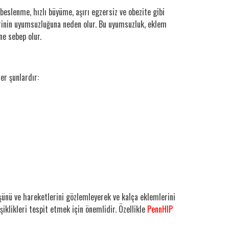
beslenme, hızlı büyüme, aşırı egzersiz ve obezite gibi
lerinin uyumsuzluğuna neden olur. Bu uyumsuzluk, eklem
ne sebep olur.
ler şunlardır:
yüşünü ve hareketlerini gözlemleyerek ve kalça eklemlerini
iklikleri tespit etmek için önemlidir. Özellikle
PennHIP