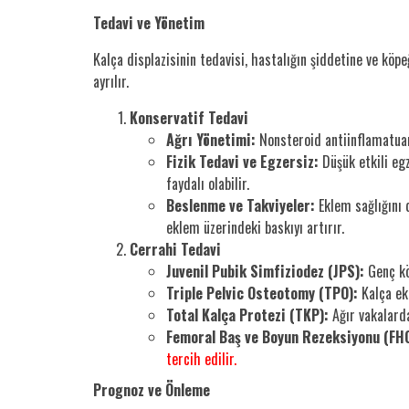
Tedavi ve Yönetim
Kalça displazisinin tedavisi, hastalığın şiddetine ve köp
ayrılır.
Konservatif Tedavi
Ağrı Yönetimi:
Nonsteroid antiinflamatuar i
Fizik Tedavi ve Egzersiz:
Düşük etkili egz
faydalı olabilir.
Beslenme ve Takviyeler:
Eklem sağlığını d
eklem üzerindeki baskıyı artırır.
Cerrahi Tedavi
Juvenil Pubik Simfiziodez (JPS):
Genç kö
Triple Pelvic Osteotomy (TPO):
Kalça ekl
Total Kalça Protezi (TKP):
Ağır vakalarda
Femoral Baş ve Boyun Rezeksiyonu (FHO
tercih edilir.
Prognoz ve Önleme