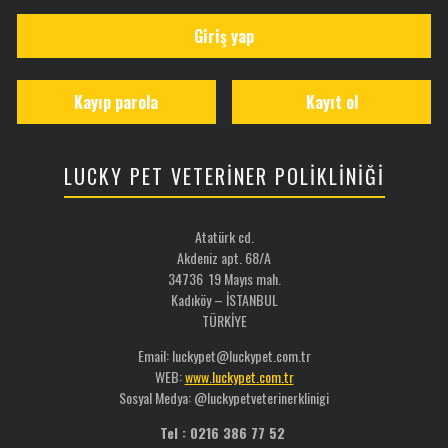
Giriş yap
Kayıp parola
Kayıt ol
LUCKY PET VETERİNER POLİKLİNİĞİ
Atatürk cd.
Akdeniz apt. 68/A
34736 19 Mayıs mah.
Kadıköy – İSTANBUL
TÜRKİYE
Email: luckypet@luckypet.com.tr
WEB:
www.luckypet.com.tr
Sosyal Medya: @luckypetveterinerklinigi
Tel : 0216 386 77 52