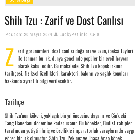
Shih Tzu : Zarif ve Dost Canlısı
Post on:
20 Mayıs 2024
LuckyPet info
0
Z
arif görünümleri, dost canlısı doğaları ve uzun, ipeksi tüyleri
ile tanınan bu ırk, dünya genelinde popüler bir evcil hayvan
olarak kabul edilir. Bu makalede, Shih Tzu köpek ırkının
tarihçesi, fiziksel özellikleri, karakteri, bakımı ve sağlık konuları
hakkında ayrıntılı bilgi verilecektir.
Tarihçe
Shih Tzu’nun kökeni, yaklaşık bin yıl öncesine dayanır ve Çin’deki
Tang Hanedanı dönemine kadar uzanır. Bu köpekler, Budist rahipler
tarafından yetiştirilmiş ve özellikle imparatorluk saraylarında saygı
gören bir ırk olmuştur. Shih Tzu, Pekinez ve Lhasa Apso köpek