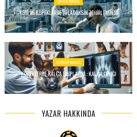
ÖNCEKI MAKALE
KEDI VE KÖPEKLERDE AFLATOKSIN ZEHIRLENMESI
SONRAKI MAKALE
KÖPEKLERDE KALÇA DISPLAZISI : KALÇA ÇIKIĞI
YAZAR HAKKINDA