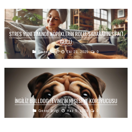
STRES YÖNETIMINDE KÖPEKLERIN ROLÜ: SADAKATIN ŞIFALI
GÜCÜ
Genel Bilgi
Eki 23, 2025
0
İNGILIZ BULLDOG : EVINIZIN NEŞESI VE KORUYUCUSU
Genel Bilgi
Haz 5, 2024
0