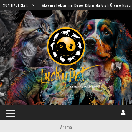
SON HABERLER
Akdeniz Foklarının Kuzey Kıbrıs’da Gizli Üreme Mağaraları Keşfed