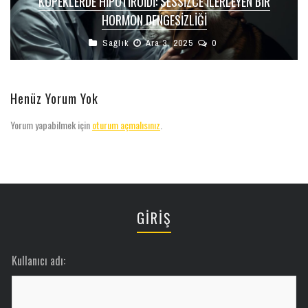
KÖPEKLERDE HIPOTIROIDI: SESSIZCE İLERLEYEN BIR
HORMON DENGESIZLIĞI
Sağlık
Ara 3, 2025
0
Henüz Yorum Yok
Yorum yapabilmek için
oturum açmalısınız
.
GİRİŞ
Kullanıcı adı: