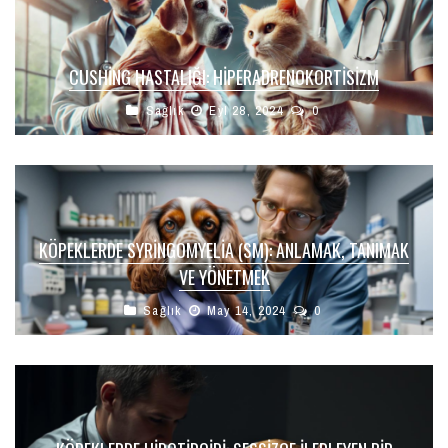
CUSHING HASTALIĞI: HIPERADRENOKORTISIZM
Sağlık
Eyl 28, 2024
0
KÖPEKLERDE SYRINGOMYELIA (SM): ANLAMAK, TANIMAK
VE YÖNETMEK
Sağlık
May 14, 2024
0