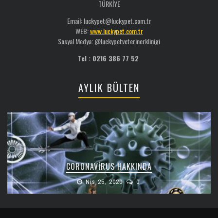
TÜRKİYE
Email: luckypet@luckypet.com.tr
WEB:
www.luckypet.com.tr
Sosyal Medya: @luckypetveterinerklinigi
Tel : 0216 386 77 52
AYLIK BÜLTEN
CORONAVIRUS HAKKINDA
Nis 25, 2020
0