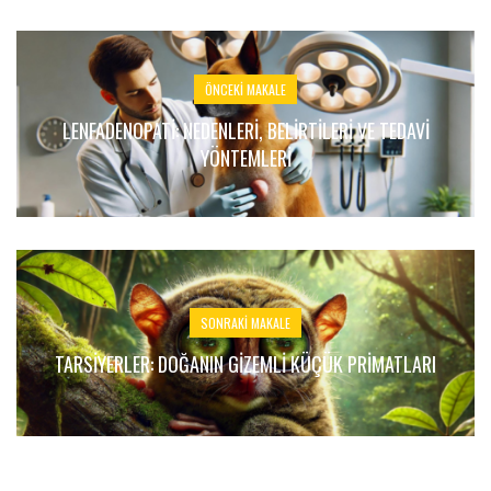
ÖNCEKI MAKALE
LENFADENOPATI: NEDENLERI, BELIRTILERI VE TEDAVI
YÖNTEMLERI
SONRAKI MAKALE
TARSIYERLER: DOĞANIN GIZEMLI KÜÇÜK PRIMATLARI