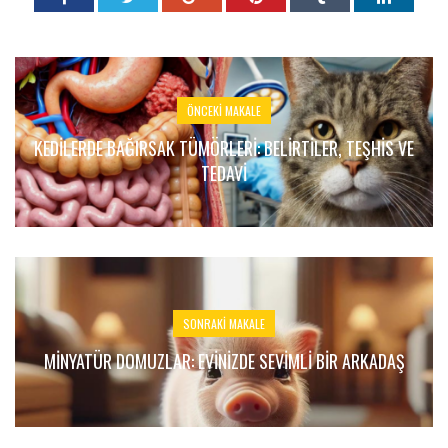
ÖNCEKI MAKALE
KEDILERDE BAĞIRSAK TÜMÖRLERI: BELIRTILER, TEŞHIS VE
TEDAVI
SONRAKI MAKALE
MINYATÜR DOMUZLAR: EVINIZDE SEVIMLI BIR ARKADAŞ