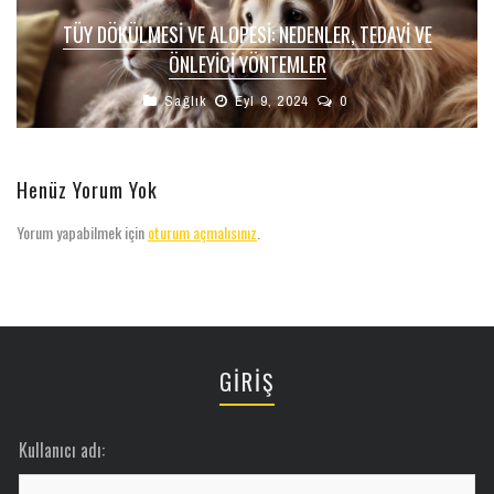
TÜY DÖKÜLMESI VE ALOPESI: NEDENLER, TEDAVI VE
ÖNLEYICI YÖNTEMLER
Sağlık
Eyl 9, 2024
0
Henüz Yorum Yok
Yorum yapabilmek için
oturum açmalısınız
.
GİRİŞ
Kullanıcı adı: