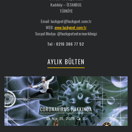
Kadıköy – İSTANBUL
TÜRKİYE
Email: luckypet@luckypet.com.tr
WEB:
www.luckypet.com.tr
Sosyal Medya: @luckypetveterinerklinigi
Tel : 0216 386 77 52
AYLIK BÜLTEN
CORONAVIRUS HAKKINDA
Nis 25, 2020
0