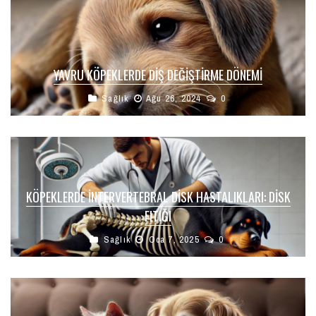
YAVRU KÖPEKLERDE DIŞ DEĞIŞTIRME DÖNEMI
Sağlık
Ağu 26, 2024
0
KÖPEKLERDE İNTERVERTEBRAL DISK HASTALIKLARI: DİSK
FITIĞI
Sağlık
Oca 7, 2025
0