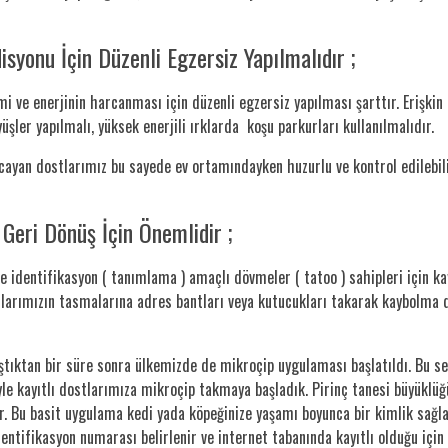
isyonu İçin Düzenli Egzersiz Yapılmalıdır ;
mi ve enerjinin harcanması için düzenli egzersiz yapılması şarttır. Eriş
ler yapılmalı, yüksek enerjili ırklarda koşu parkurları kullanılmalıdır.
rcayan dostlarımız bu sayede ev ortamındayken huzurlu ve kontrol edilebilir
eri Dönüş İçin Önemlidir ;
e identifikasyon ( tanımlama ) amaçlı dövmeler ( tatoo ) sahipleri için 
tlarımızın tasmalarına adres bantları veya kutucukları takarak kaybolma d
tıktan bir süre sonra ülkemizde de mikroçip uygulaması başlatıldı. Bu se
le kayıtlı dostlarımıza mikroçip takmaya başladık. Pirinç tanesi büyüklüğ
ir. Bu basit uygulama kedi yada köpeğinize yaşamı boyunca bir kimlik sağla
ifikasyon numarası belirlenir ve internet tabanında kayıtlı olduğu için s