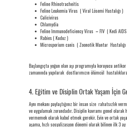
Feline Rhinotracheitis
Feline Leukemia Virus ( Viral Lösemi Hastalığı )
Calicivirus
Chlamydia
Feline Immunodeficiency Virus
–
FIV ( Kedi AIDS 
Rabies ( Kuduz )
Microsporium canis ( Zoonotik Mantar Hastalığı 
Başlangıçta yoğun olan aşı programıyla koruyucu antikor t
zamanında yapılarak dostlarımızın ölümcül hastalıklara 
4. Eğitim ve Disiplin Ortak Yaşam İçin Ge
Aynı mekanı paylaştığınız bir insan size rahatsızlık ve
ve uygulamak zorundadır. Disiplin kavramı genel olarak ha
vermemek olarak kabul etmek gerekir. Evin ve ortak yaşam
aşama, hızlı sosyalizasyon dönemi olarak bilinen ilk 3 ay