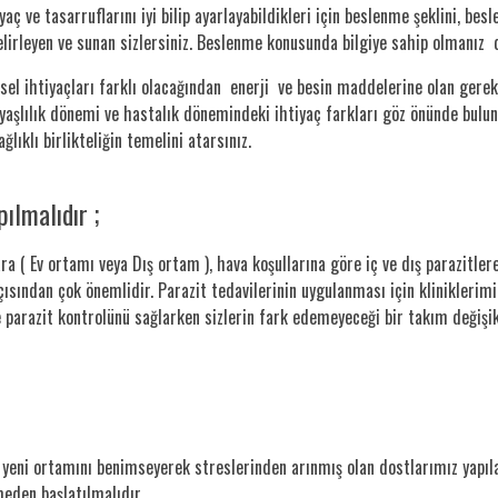
aç ve tasarruflarını iyi bilip ayarlayabildikleri için beslenme şeklini, besl
belirleyen ve sunan sizlersiniz. Beslenme konusunda bilgiye sahip olmanız 
sel ihtiyaçları farklı olacağından enerji ve besin maddelerine olan gerek
yaşlılık dönemi ve hastalık dönemindeki ihtiyaç farkları göz önünde bul
ğlıklı birlikteliğin temelini atarsınız.
ılmalıdır ;
 ( Ev ortamı veya Dış ortam ), hava koşullarına göre iç ve dış parazitlere 
çısından çok önemlidir. Parazit tedavilerinin uygulanması için klinikleri
 parazit kontrolünü sağlarken sizlerin fark edemeyeceği bir takım değişikl
e yeni ortamını benimseyerek streslerinden arınmış olan dostlarımız yapı
eden başlatılmalıdır.