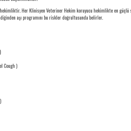
 hekimliktir. Her Klinisyen Veteriner Hekim koruyucu hekimlikte en güçlü s
ldiğinden aşı programını bu riskler doğrultusunda belirler.
)
el Cough )
)