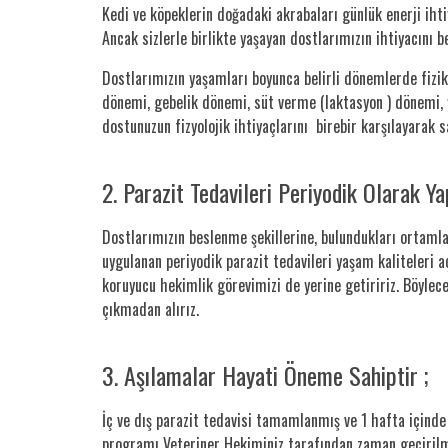
Kedi ve köpeklerin doğadaki akrabaları günlük enerji ihtiy
Ancak sizlerle birlikte yaşayan dostlarımızın ihtiyacını 
Dostlarımızın yaşamları boyunca belirli dönemlerde fizik
dönemi, gebelik dönemi, süt verme (laktasyon ) dönemi, 
dostunuzun fizyolojik ihtiyaçlarını birebir karşılayarak sa
2. Parazit Tedavileri Periyodik Olarak Yap
Dostlarımızın beslenme şekillerine, bulundukları ortamlara
uygulanan periyodik parazit tedavileri yaşam kaliteleri a
koruyucu hekimlik görevimizi de yerine getiririz. Böylece
çıkmadan alırız.
3. Aşılamalar Hayati Öneme Sahiptir ;
İç ve dış parazit tedavisi tamamlanmış ve 1 hafta içind
programı Veteriner Hekiminiz tarafından zaman geçirilm