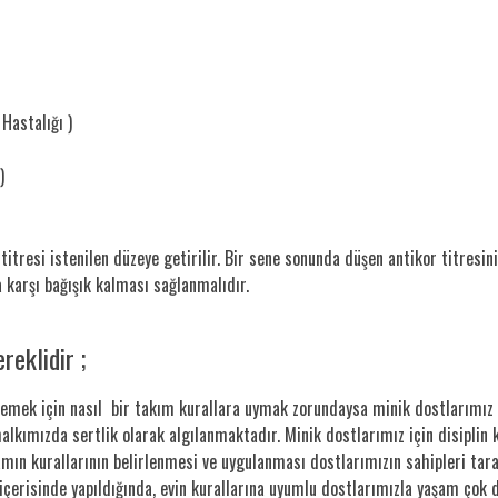
Hastalığı )
)
itresi istenilen düzeye getirilir. Bir sene sonunda düşen antikor titresin
karşı bağışık kalması sağlanmalıdır.
reklidir ;
rmemek için nasıl bir takım kurallara uymak zorundaysa minik dostlarımı
lkımızda sertlik olarak algılanmaktadır. Minik dostlarımız için disiplin k
ın kurallarının belirlenmesi ve uygulanması dostlarımızın sahipleri tara
 içerisinde yapıldığında, evin kurallarına uyumlu dostlarımızla yaşam çok d