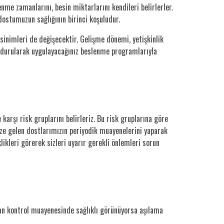
enme zamanlarını, besin miktarlarını kendileri belirlerler.
dostumuzun sağlığının birinci koşuludur.
sinimleri de değişecektir. Gelişme dönemi, yetişkinlik
undurularak uygulayacağınız beslenme programlarıyla
karşı risk gruplarını belirleriz. Bu risk gruplarına göre
mize gelen dostlarımızın periyodik muayenelerini yaparak
ikleri görerek sizleri uyarır gerekli önlemleri sorun
lan kontrol muayenesinde sağlıklı görünüyorsa aşılama