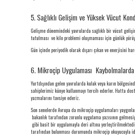
5. Sağlıklı Gelişim ve Yüksek Vücut Kond
Gelişme dönemindeki yavrularda sağlıklı bir vücut gelişi
tutulması ve kilo problemi oluşmaması için günlük yürüyüş
Gün içinde periyodik olarak dışarı çıkan ve enerjisini ha
6. Mikroçip Uygulaması Kaybolmalarda G
Yurtdışından gelen yavrularda kulak veya karın bölgesind
sahiplerimiz künye kullanmayı tercih ederler. Hatta dos
yazmalarını tavsiye ederiz.
Son senelerde Avrupa da mikroçip uygulamaları yaygınlaş
bakanlık tarafından zorunlu uygulama yazısının gelmesiy
gibi basit bir uygulamayla deri altına yerleştirilmekted
tarafından bulunması durumunda mikroçip okuyucuyla ident