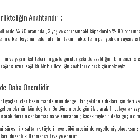
likteliğin Anahtarıdır ;
dilerde % 70 oranında , 3 yaş ve sonrasındaki köpeklerde % 80 oranında di
lerin erken kaybına neden olan bir takım faktörlerin periyodik muayenelerl
inin ve yaşam kalitelerinin gözle görülür şekilde azaldığını bilmenizi iste
cağınız uzun, sağlıklı bir birlikteliğin anahtarı olarak görmekteyiz.
nde Daha Önemlidir ;
tiyaçları olan besin maddelerini dengeli bir şekilde aldıkları için deri 
ngellemek mümkün değildir. Bu dönemlerde günlük olarak fırçalayarak zayı
tırarak derinin canlanmasına ve sonradan çıkacak tüylerin daha güçlü olm
süresini kısaltarak tüylerin eve dökülmesini de engellemiş olacaksınız. 
tları düzenli kullanmanızı tavsiye ederim.