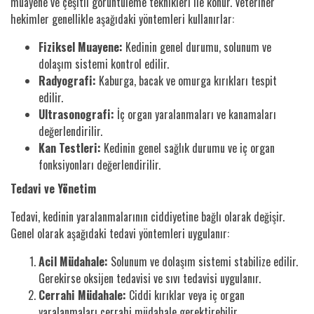
muayene ve çeşitli görüntüleme teknikleri ile konur. Veteriner
hekimler genellikle aşağıdaki yöntemleri kullanırlar:
Fiziksel Muayene:
Kedinin genel durumu, solunum ve
dolaşım sistemi kontrol edilir.
Radyografi:
Kaburga, bacak ve omurga kırıkları tespit
edilir.
Ultrasonografi:
İç organ yaralanmaları ve kanamaları
değerlendirilir.
Kan Testleri:
Kedinin genel sağlık durumu ve iç organ
fonksiyonları değerlendirilir.
Tedavi ve Yönetim
Tedavi, kedinin yaralanmalarının ciddiyetine bağlı olarak değişir.
Genel olarak aşağıdaki tedavi yöntemleri uygulanır:
Acil Müdahale:
Solunum ve dolaşım sistemi stabilize edilir.
Gerekirse oksijen tedavisi ve sıvı tedavisi uygulanır.
Cerrahi Müdahale:
Ciddi kırıklar veya iç organ
yaralanmaları cerrahi müdahale gerektirebilir.