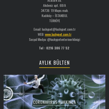
Atatürk cd.
Akdeniz apt. 68/A
34736 19 Mayıs mah.
Kadıköy – İSTANBUL
TÜRKİYE
Email: luckypet@luckypet.com.tr
WEB:
www.luckypet.com.tr
Sosyal Medya: @luckypetveterinerklinigi
Tel : 0216 386 77 52
AYLIK BÜLTEN
CORONAVIRUS HAKKINDA