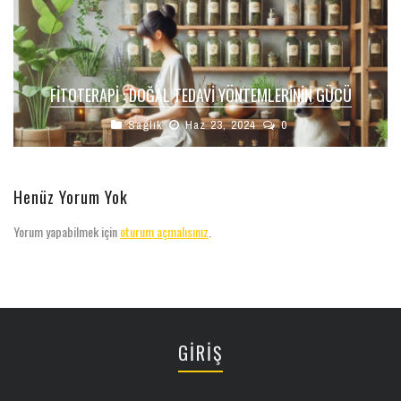
FİTOTERAPİ : DOĞAL TEDAVI YÖNTEMLERININ GÜCÜ
Sağlık
Haz 23, 2024
0
Henüz Yorum Yok
Yorum yapabilmek için
oturum açmalısınız
.
GİRİŞ