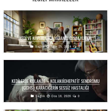
KEDI VE KÖPEKLERDE YABANCI CISIM YUTMA
Sağlık
Tem 25, 2024
0
KEDILERDE KOLANJIT – KOLANJIOHEPATIT SENDROMU
(CCHS): KARACIĞERIN SESSIZ HASTALIĞI
Sağlık
Oca 16, 2026
0