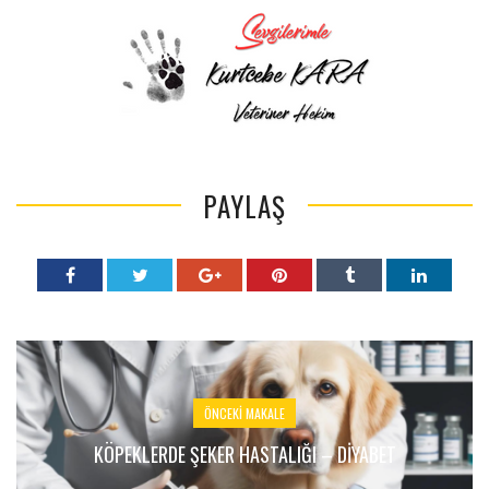
PAYLAŞ
ÖNCEKI MAKALE
KÖPEKLERDE ŞEKER HASTALIĞI – DİYABET