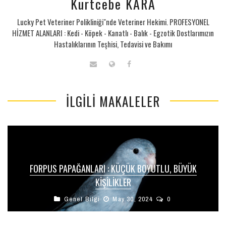
Kurtcebe KARA
Lucky Pet Veteriner Polikliniği"nde Veteriner Hekimi. PROFESYONEL
HİZMET ALANLARI : Kedi - Köpek - Kanatlı - Balık - Egzotik Dostlarımızın
Hastalıklarının Teşhisi, Tedavisi ve Bakımı
İLGILI MAKALELER
FORPUS PAPAĞANLARI : KÜÇÜK BOYUTLU, BÜYÜK
KIŞILIKLER
Genel Bilgi
May 30, 2024
0