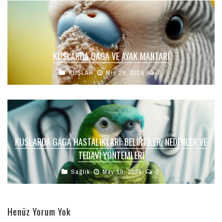
KUŞLARDA GAGA VE AYAK MANTARI
KUŞLAR
Nis 29, 2024
0
KUŞLARDA GAGA HASTALIKLARI: BELIRTILER, NEDENLER VE
TEDAVI YÖNTEMLERI
Sağlık
May 19, 2024
0
Henüz Yorum Yok