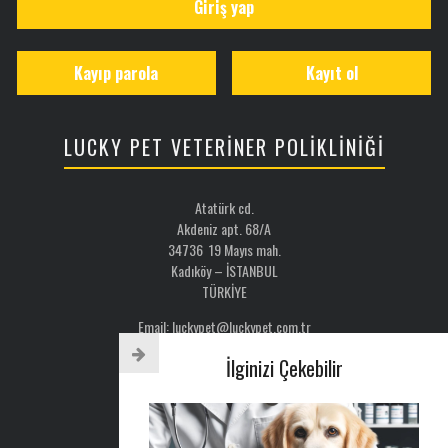
Giriş yap
Kayıp parola
Kayıt ol
LUCKY PET VETERİNER POLİKLİNİĞİ
Atatürk cd.
Akdeniz apt. 68/A
34736 19 Mayıs mah.
Kadıköy – İSTANBUL
TÜRKİYE
Email: luckypet@luckypet.com.tr
WEB:
www.luckypet.com.tr
İlginizi Çekebilir
Sosyal Medya: @luckypetveterinerklinigi
Tel : 0216 386 77 52