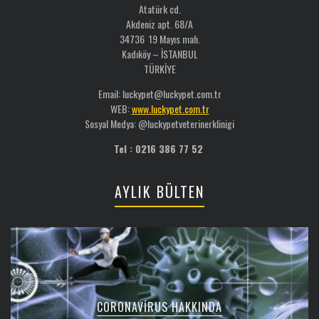
Atatürk cd.
Akdeniz apt. 68/A
34736 19 Mayıs mah.
Kadıköy – İSTANBUL
TÜRKİYE
Email: luckypet@luckypet.com.tr
WEB:
www.luckypet.com.tr
Sosyal Medya: @luckypetveterinerklinigi
Tel : 0216 386 77 52
AYLIK BÜLTEN
CORONAVIRUS HAKKINDA