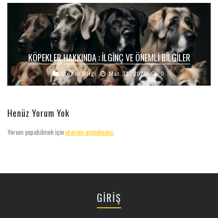
KÖPEKLER HAKKINDA : İLGINÇ VE ÖNEMLI BILGILER
Genel Bilgi
Mar 31, 2024
0
Henüz Yorum Yok
Yorum yapabilmek için
oturum açmalısınız
.
GİRİŞ