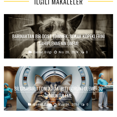
İLGILI MAKALELER
BARINAKTAN BIR DOST EDINMEK: SOKAK KÖPEKLERINI
SAHIPLENMENIN ÖNEMI
Genel Bilgi
Nis 28, 2024
0
BILGISAYARLI TOMOGRAFI (BT) GÖRÜNTÜLEME : 3D
GÖRÜNTÜLEME
Genel Bilgi
May 26, 2024
0