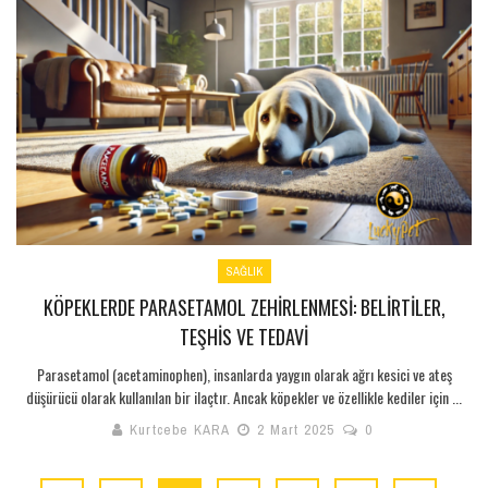
SAĞLIK
KÖPEKLERDE PARASETAMOL ZEHIRLENMESI: BELIRTILER,
TEŞHIS VE TEDAVI
Parasetamol (acetaminophen), insanlarda yaygın olarak ağrı kesici ve ateş
düşürücü olarak kullanılan bir ilaçtır. Ancak köpekler ve özellikle kediler için ...
Kurtcebe KARA
2 Mart 2025
0