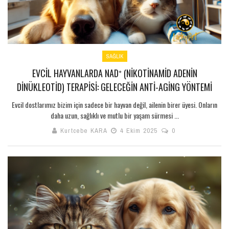
SAĞLIK
EVCIL HAYVANLARDA NAD⁺ (NIKOTINAMID ADENIN
DINÜKLEOTID) TERAPISI: GELECEĞIN ANTI-AGING YÖNTEMI
Evcil dostlarımız bizim için sadece bir hayvan değil, ailenin birer üyesi. Onların
daha uzun, sağlıklı ve mutlu bir yaşam sürmesi ...
Kurtcebe KARA
4 Ekim 2025
0