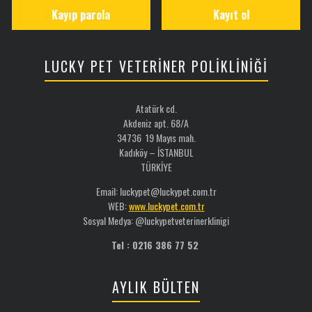
Kayıp parola
Kayıt ol
LUCKY PET VETERİNER POLİKLİNİĞİ
Atatürk cd.
Akdeniz apt. 68/A
34736 19 Mayıs mah.
Kadıköy – İSTANBUL
TÜRKİYE
Email: luckypet@luckypet.com.tr
WEB:
www.luckypet.com.tr
Sosyal Medya: @luckypetveterinerklinigi
Tel : 0216 386 77 52
AYLIK BÜLTEN