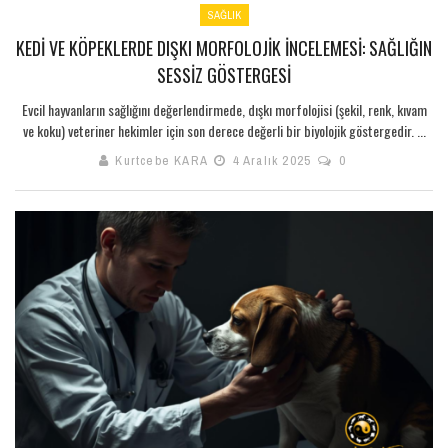
SAĞLIK
KEDI VE KÖPEKLERDE DIŞKI MORFOLOJIK İNCELEMESI: SAĞLIĞIN
SESSIZ GÖSTERGESI
Evcil hayvanların sağlığını değerlendirmede, dışkı morfolojisi (şekil, renk, kıvam
ve koku) veteriner hekimler için son derece değerli bir biyolojik göstergedir. ...
Kurtcebe KARA
4 Aralık 2025
0