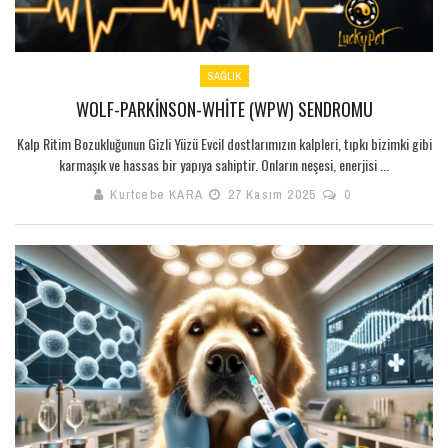
SAĞLIK
WOLF-PARKINSON-WHITE (WPW) SENDROMU
Kalp Ritim Bozukluğunun Gizli Yüzü Evcil dostlarımızın kalpleri, tıpkı bizimki gibi
karmaşık ve hassas bir yapıya sahiptir. Onların neşesi, enerjisi ...
Kurtcebe KARA
27 Kasım 2025
0