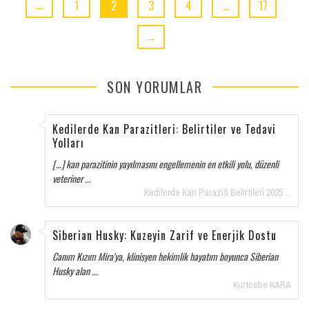
←
1
2
3
4
…
17
→
SON YORUMLAR
Kedilerde Kan Parazitleri: Belirtiler ve Tedavi
Yolları
[…] kan parazitinin yayılmasını engellemenin en etkili yolu, düzenli
veteriner ...
Kedilerde Kan Paraziti Belirtileri 2025 ...
Siberian Husky: Kuzeyin Zarif ve Enerjik Dostu
Canım Kızım Mira'ya, klinisyen hekimlik hayatım boyunca Siberian
Husky alan ...
Kurtcebe KARA