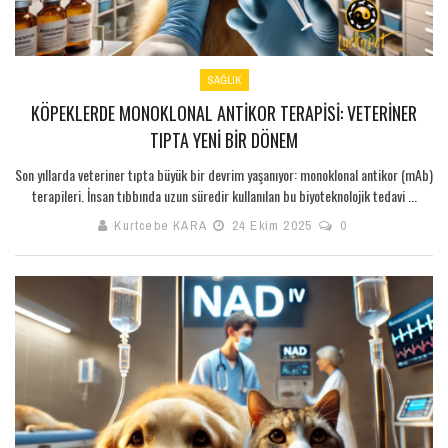
SAĞLIK
KÖPEKLERDE MONOKLONAL ANTIKOR TERAPISI: VETERINER
TIPTA YENI BIR DÖNEM
Son yıllarda veteriner tıpta büyük bir devrim yaşanıyor: monoklonal antikor (mAb)
terapileri. İnsan tıbbında uzun süredir kullanılan bu biyoteknolojik tedavi ...
Kurtcebe KARA
24 Ekim 2025
0