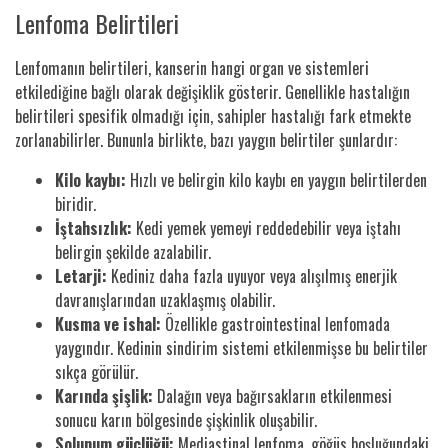
Lenfoma Belirtileri
Lenfomanın belirtileri, kanserin hangi organ ve sistemleri
etkilediğine bağlı olarak değişiklik gösterir. Genellikle hastalığın
belirtileri spesifik olmadığı için, sahipler hastalığı fark etmekte
zorlanabilirler. Bununla birlikte, bazı yaygın belirtiler şunlardır:
Kilo kaybı:
Hızlı ve belirgin kilo kaybı en yaygın belirtilerden
biridir.
İştahsızlık:
Kedi yemek yemeyi reddedebilir veya iştahı
belirgin şekilde azalabilir.
Letarji:
Kediniz daha fazla uyuyor veya alışılmış enerjik
davranışlarından uzaklaşmış olabilir.
Kusma ve ishal:
Özellikle gastrointestinal lenfomada
yaygındır. Kedinin sindirim sistemi etkilenmişse bu belirtiler
sıkça görülür.
Karında şişlik:
Dalağın veya bağırsakların etkilenmesi
sonucu karın bölgesinde şişkinlik oluşabilir.
Solunum güçlüğü:
Mediastinal lenfoma, göğüs boşluğundaki