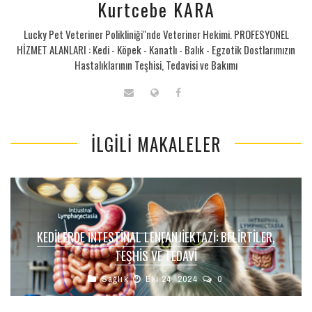
Kurtcebe KARA
Lucky Pet Veteriner Polikliniği"nde Veteriner Hekimi. PROFESYONEL
HİZMET ALANLARI : Kedi - Köpek - Kanatlı - Balık - Egzotik Dostlarımızın
Hastalıklarının Teşhisi, Tedavisi ve Bakımı
İLGILI MAKALELER
KEDILERDE İNTESTINAL LENFANJIEKTAZI: BELIRTILER,
TEŞHIS VE TEDAVI
Sağlık
Eki 24, 2024
0