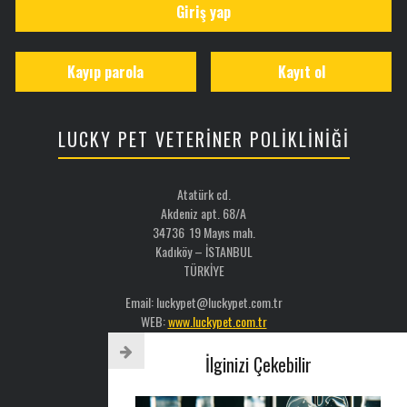
Giriş yap
Kayıp parola
Kayıt ol
LUCKY PET VETERİNER POLİKLİNİĞİ
Atatürk cd.
Akdeniz apt. 68/A
34736 19 Mayıs mah.
Kadıköy – İSTANBUL
TÜRKİYE
Email: luckypet@luckypet.com.tr
WEB:
www.luckypet.com.tr
Sosyal Medya: @luckypetveterinerklinigi
İlginizi Çekebilir
Tel : 0216 386 77 52