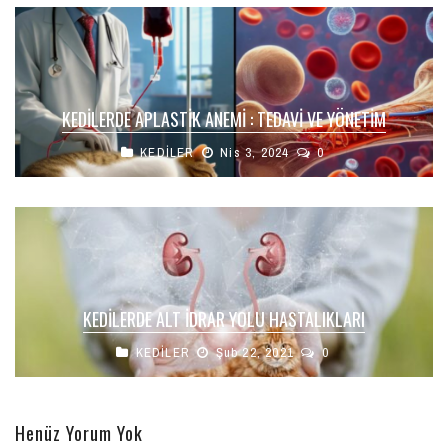
KEDILERDE APLASTIK ANEMI : TEDAVI VE YÖNETIM
KEDİLER
Nis 3, 2024
0
KEDILERDE ALT İDRAR YOLU HASTALIKLARI
KEDİLER
Şub 22, 2021
0
Henüz Yorum Yok