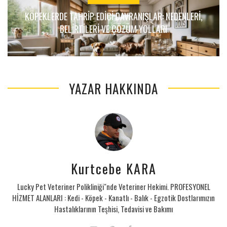
KÖPEKLERDE TAHRIP EDICI DAVRANIŞLAR: NEDENLERI,
BELIRTILERI VE ÇÖZÜM YOLLARI
YAZAR HAKKINDA
Kurtcebe KARA
Lucky Pet Veteriner Polikliniği"nde Veteriner Hekimi. PROFESYONEL
HİZMET ALANLARI : Kedi - Köpek - Kanatlı - Balık - Egzotik Dostlarımızın
Hastalıklarının Teşhisi, Tedavisi ve Bakımı