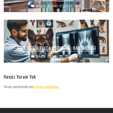
Sağlık
Haz 27, 2024
0
KÖPEKLERDE KALÇA DISPLAZISI : KALÇA ÇIKIĞI
Sağlık
May 20, 2024
0
Henüz Yorum Yok
Yorum yapabilmek için
oturum açmalısınız
.