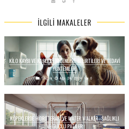
İLGILI MAKALELER
KILO KAYBI VE KAŞEKSI: NEDENLERI, BELIRTILERI VE TEDAVI
YÖNTEMLERI
Sağlık
Ağu 24, 2024
0
KÖPEKLERDE HIDROTERAPI VE WATER WALKER : SAĞLIKLI
VE GÜÇLÜ PATILER