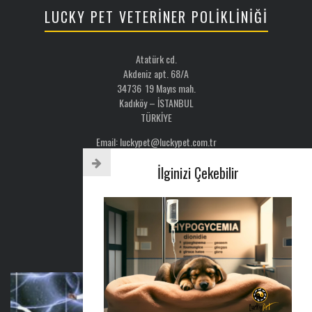
LUCKY PET VETERİNER POLİKLİNİĞİ
Atatürk cd.
Akdeniz apt. 68/A
34736 19 Mayıs mah.
Kadıköy – İSTANBUL
TÜRKİYE
Email: luckypet@luckypet.com.tr
WEB:
www.luckypet.com.tr
İlginizi Çekebilir
Sosyal Medya: @luckypetveterinerklinigi
Tel : 0216 386 77 52
AYLIK BÜLTEN