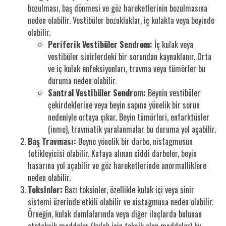
bozulması, baş dönmesi ve göz hareketlerinin bozulmasına
neden olabilir. Vestibüler bozukluklar, iç kulakta veya beyinde
olabilir.
Periferik Vestibüler Sendrom:
İç kulak veya
vestibüler sinirlerdeki bir sorundan kaynaklanır. Orta
ve iç kulak enfeksiyonları, travma veya tümörler bu
duruma neden olabilir.
Santral Vestibüler Sendrom:
Beynin vestibüler
çekirdeklerine veya beyin sapına yönelik bir sorun
nedeniyle ortaya çıkar. Beyin tümörleri, enfarktüsler
(inme), travmatik yaralanmalar bu duruma yol açabilir.
Baş Travması:
Beyne yönelik bir darbe, nistagmusun
tetikleyicisi olabilir. Kafaya alınan ciddi darbeler, beyin
hasarına yol açabilir ve göz hareketlerinde anormalliklere
neden olabilir.
Toksinler:
Bazı toksinler, özellikle kulak içi veya sinir
sistemi üzerinde etkili olabilir ve nistagmusa neden olabilir.
Örneğin, kulak damlalarında veya diğer ilaçlarda bulunan
ototoksik maddeler (kulak için toksik olan maddeler) bu