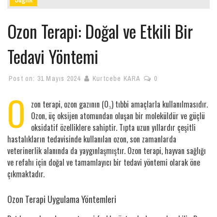
Ozon Terapi: Doğal ve Etkili Bir
Tedavi Yöntemi
Post on:
31 Mayıs 2024
Kurtcebe KARA
0
O
zon terapi, ozon gazının (O₃) tıbbi amaçlarla kullanılmasıdır.
Ozon, üç oksijen atomundan oluşan bir moleküldür ve güçlü
oksidatif özelliklere sahiptir. Tıpta uzun yıllardır çeşitli
hastalıkların tedavisinde kullanılan ozon, son zamanlarda
veterinerlik alanında da yaygınlaşmıştır. Ozon terapi, hayvan sağlığı
ve refahı için doğal ve tamamlayıcı bir tedavi yöntemi olarak öne
çıkmaktadır.
Ozon Terapi Uygulama Yöntemleri