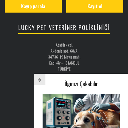
Kayıp parola
Kayıt ol
LUCKY PET VETERİNER POLİKLİNİĞİ
Atatürk cd.
Akdeniz apt. 68/A
34736 19 Mayıs mah.
Kadıköy – İSTANBUL
TÜRKİYE
Email: luckypet@luckypet.com.tr
İlginizi Çekebilir
WEB:
www.luckypet.com.tr
Sosyal Medya: @luckypetveterinerklinigi
Tel : 0216 386 77 52
AYLIK BÜLTEN