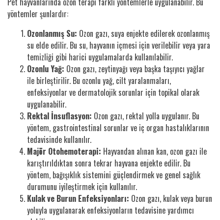
Pet hayvanlarında ozon terapi farklı yöntemlerle uygulanabilir. Bu
yöntemler şunlardır:
Ozonlanmış Su:
Ozon gazı, suya enjekte edilerek ozonlanmış
su elde edilir. Bu su, hayvanın içmesi için verilebilir veya yara
temizliği gibi harici uygulamalarda kullanılabilir.
Ozonlu Yağ:
Ozon gazı, zeytinyağı veya başka taşıyıcı yağlar
ile birleştirilir. Bu ozonlu yağ, cilt yaralanmaları,
enfeksiyonlar ve dermatolojik sorunlar için topikal olarak
uygulanabilir.
Rektal İnsuflasyon:
Ozon gazı, rektal yolla uygulanır. Bu
yöntem, gastrointestinal sorunlar ve iç organ hastalıklarının
tedavisinde kullanılır.
Majör Otohemoterapi:
Hayvandan alınan kan, ozon gazı ile
karıştırıldıktan sonra tekrar hayvana enjekte edilir. Bu
yöntem, bağışıklık sistemini güçlendirmek ve genel sağlık
durumunu iyileştirmek için kullanılır.
Kulak ve Burun Enfeksiyonları:
Ozon gazı, kulak veya burun
yoluyla uygulanarak enfeksiyonların tedavisine yardımcı