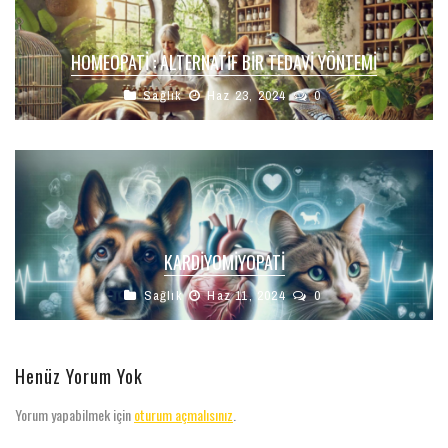
HOMEOPATİ : ALTERNATIF BIR TEDAVI YÖNTEMI
Sağlık
Haz 23, 2024
0
KARDIYOMIYOPATI
Sağlık
Haz 11, 2024
0
Henüz Yorum Yok
Yorum yapabilmek için
oturum açmalısınız
.