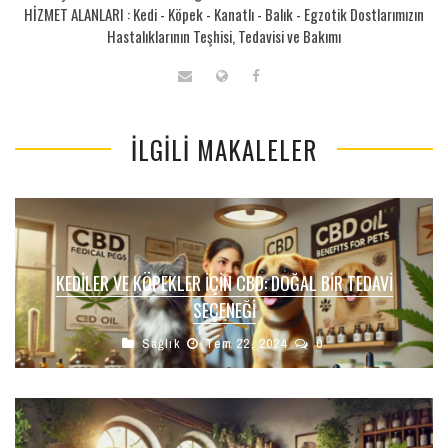
HİZMET ALANLARI : Kedi - Köpek - Kanatlı - Balık - Egzotik Dostlarımızın
Hastalıklarının Teşhisi, Tedavisi ve Bakımı
İLGILI MAKALELER
KEDILER VE KÖPEKLER İÇIN CBD: DOĞAL BIR TEDAVI
SEÇENEĞI
Sağlık
Tem 22, 2024
0