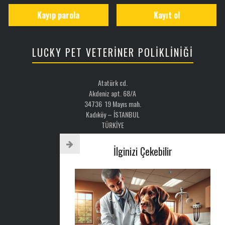
Kayıp parola
Kayıt ol
LUCKY PET VETERİNER POLİKLİNİĞİ
Atatürk cd.
Akdeniz apt. 68/A
34736 19 Mayıs mah.
Kadıköy – İSTANBUL
TÜRKİYE
Email: luckypet@luckypet.com.tr
İlginizi Çekebilir
WEB:
www.luckypet.com.tr
Sosyal Medya: @luckypetveterinerklinigi
Tel : 0216 386 77 52
AYLIK BÜLTEN