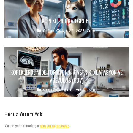
KÖPEKLERDE KAN GRUBU
Sağlık
Nis 22, 2025
0
KÖPEKLERDE MIDE TORSIYONU : GASTRIK DILATASYON VE
VOLVULUS (GDV)
Sağlık
Ağu 11, 2024
0
Henüz Yorum Yok
Yorum yapabilmek için
oturum açmalısınız
.