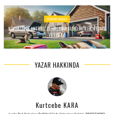
SONRAKI MAKALE
KÖPEKLERDE ANTIFRIZ ZEHIRLENMESI: BELIRTILER, TEŞHIS
VE TEDAVI
YAZAR HAKKINDA
Kurtcebe KARA
Lucky Pet Veteriner Polikliniği"nde Veteriner Hekimi. PROFESYONEL