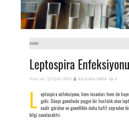
SHARE
Leptospira Enfeksiyon
Post on:
13 Eylül 2024
Kurtcebe KARA
0
L
eptospira enfeksiyonu, hem insanları hem de hayvan
gelir. Dünya genelinde yaygın bir hastalık olan lep
nadir görülen ve genellikle daha hafif seyreden bir
bilgi sunulacaktır.