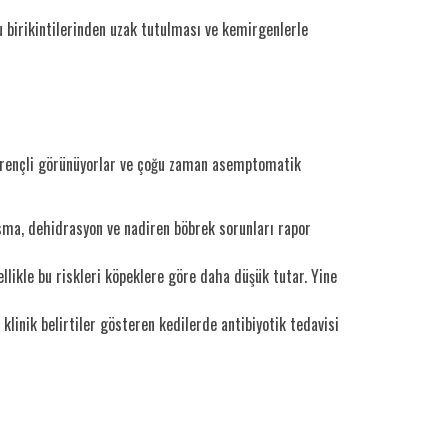
u birikintilerinden uzak tutulması ve kemirgenlerle
 dirençli görünüyorlar ve çoğu zaman asemptomatik
kusma, dehidrasyon ve nadiren böbrek sorunları rapor
llikle bu riskleri köpeklere göre daha düşük tutar. Yine
klinik belirtiler gösteren kedilerde antibiyotik tedavisi