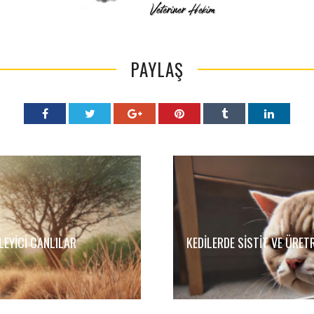
PAYLAŞ
LEYICI CANLILAR
KEDILERDE SISTIT VE ÜRETR