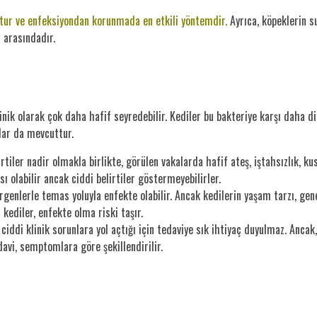
ttur ve enfeksiyondan korunmada en etkili yöntemdir.
Ayrıca, köpeklerin s
 arasındadır.
linik olarak çok daha hafif seyredebilir. Kediler bu bakteriye karşı daha
alar da mevcuttur.
irtiler nadir olmakla birlikte, görülen vakalarda hafif ateş, iştahsızlık, 
ısı olabilir ancak ciddi belirtiler göstermeyebilirler.
genlerle temas yoluyla enfekte olabilir. Ancak kedilerin yaşam tarzı, gene
kediler, enfekte olma riski taşır.
ddi klinik sorunlara yol açtığı için tedaviye sık ihtiyaç duyulmaz. Ancak, 
edavi, semptomlara göre şekillendirilir.