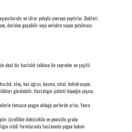
yıcılarıdır ve idrar yoluyla çevreye yayılırlar. Bakteri,
iyon, deriden geçebilir veya enfekte suyun yutulması
e akut bir hastalık tablosu ile seyreder ve çeşitli
hsızlık, ateş, kas ağrısı, kusma, ishal, dehidrasyon,
çlükleri görülebilir. Hastalığın şiddeti köpeğin yaşına,
genlerle temasın yaygın olduğu yerlerde artar. Yavru
ılır (özellikle doksisiklin ve penisilin grubu
stalığın ciddi formlarında hastanede yoğun bakım