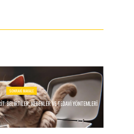
SONRAKI MAKALE
IT: BELIRTILER, NEDENLER VE TEDAVI YÖNTEMLERI