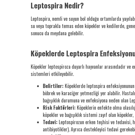
Leptospira Nedir?
Leptospira, nemli ve suyun bol olduğu ortamlarda yayılabil
su veya toprakla temas eden köpekler ve kedilerde, genel
sonucu da meydana gelebilir.
Köpeklerde Leptospira Enfeksiyon
Köpekler leptospiroza duyarlı hayvanlar arasındadır ve en
sistemleri etkileyebilir.
Belirtiler:
Köpeklerde leptospira enfeksiyonunun bel
böbrek ve karaciğer yetmezliği yer alabilir. Hastalık
bağışıklık durumuna ve enfeksiyona neden olan Lept
Risk Faktörleri:
Köpeklerin enfekte olma olasılığ
köpekler ve bağışıklık sistemi zayıf olan köpekler,
Tedavi:
Leptospirozun erken teşhisi ve tedavisi, has
antibiyotikler). Ayrıca destekleyici tedavi gerekeb