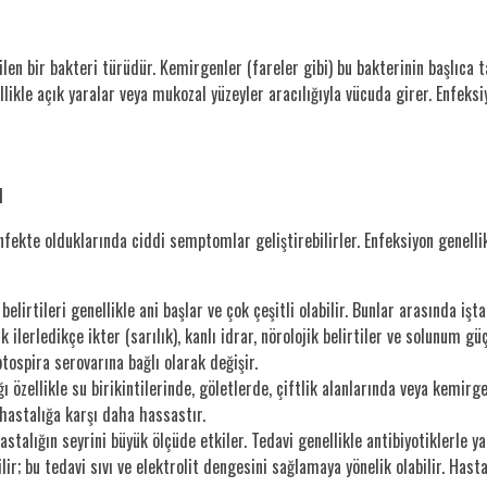
en bir bakteri türüdür. Kemirgenler (fareler gibi) bu bakterinin başlıca taşı
likle açık yaralar veya mukozal yüzeyler aracılığıyla vücuda girer. Enfeks
u
fekte olduklarında ciddi semptomlar geliştirebilirler. Enfeksiyon genellikl
irtileri genellikle ani başlar ve çok çeşitli olabilir. Bunlar arasında işta
 ilerledikçe ikter (sarılık), kanlı idrar, nörolojik belirtiler ve solunum gü
ospira serovarına bağlı olarak değişir.
ı özellikle su birikintilerinde, göletlerde, çiftlik alanlarında veya kemir
 hastalığa karşı daha hassastır.
talığın seyrini büyük ölçüde etkiler. Tedavi genellikle antibiyotiklerle yap
ilir; bu tedavi sıvı ve elektrolit dengesini sağlamaya yönelik olabilir. Ha