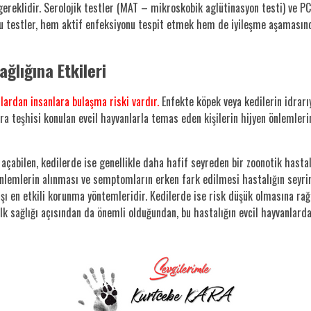
 gereklidir. Serolojik testler (MAT – mikroskobik aglütinasyon testi) ve PC
Bu testler, hem aktif enfeksiyonu tespit etmek hem de iyileşme aşamasında
ğlığına Etkileri
lardan insanlara bulaşma riski vardır.
Enfekte köpek veya kedilerin idrarıy
spira teşhisi konulan evcil hayvanlarla temas eden kişilerin hijyen önlemle
 açabilen, kedilerde ise genellikle daha hafif seyreden bir zoonotik hastal
nlemlerin alınması ve semptomların erken fark edilmesi hastalığın seyrini
arşı en etkili korunma yöntemleridir. Kedilerde ise risk düşük olmasına r
lk sağlığı açısından da önemli olduğundan, bu hastalığın evcil hayvanlarda