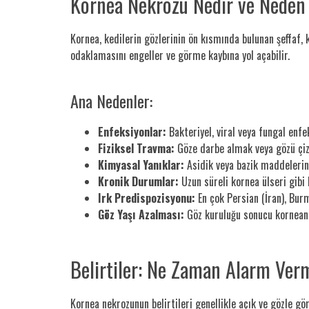
Kornea Nekrozu Nedir ve Neden
Kornea, kedilerin gözlerinin ön kısmında bulunan şeffaf, 
odaklamasını engeller ve görme kaybına yol açabilir.
Ana Nedenler:
Enfeksiyonlar:
Bakteriyel, viral veya fungal enfe
Fiziksel Travma:
Göze darbe almak veya gözü çize
Kimyasal Yanıklar:
Asidik veya bazik maddelerin 
Kronik Durumlar:
Uzun süreli kornea ülseri gibi 
Irk Predispozisyonu:
En çok Persian (İran), Bur
Göz Yaşı Azalması:
Göz kuruluğu sonucu korneanın
Belirtiler: Ne Zaman Alarm Ver
Kornea nekrozunun belirtileri genellikle açık ve gözle görü