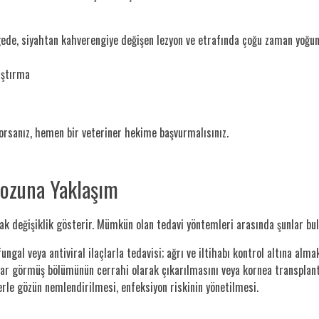
ede, siyahtan kahverengiye değişen lezyon ve etrafında çoğu zaman yoğun 
ıştırma
yorsanız, hemen bir veteriner hekime başvurmalısınız.
rozuna Yaklaşım
rak değişiklik gösterir. Mümkün olan tedavi yöntemleri arasında şunlar b
ungal veya antiviral ilaçlarla tedavisi; ağrı ve iltihabı kontrol altına alma
sar görmüş bölümünün cerrahi olarak çıkarılmasını veya kornea transplant
le gözün nemlendirilmesi, enfeksiyon riskinin yönetilmesi.