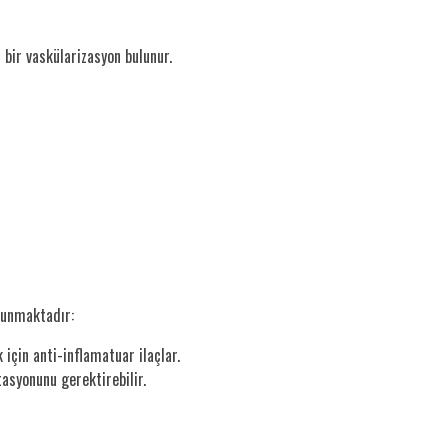
bir vaskülarizasyon bulunur.
ulunmaktadır:
k için anti-inflamatuar ilaçlar.
asyonunu gerektirebilir.