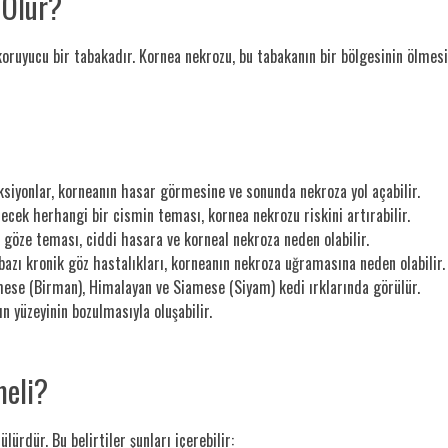
 Olur?
koruyucu bir tabakadır. Kornea nekrozu, bu tabakanın bir bölgesinin ölmesi 
ksiyonlar, korneanın hasar görmesine ve sonunda nekroza yol açabilir.
cek herhangi bir cismin teması, kornea nekrozu riskini artırabilir.
göze teması, ciddi hasara ve korneal nekroza neden olabilir.
bazı kronik göz hastalıkları, korneanın nekroza uğramasına neden olabilir.
mese (Birman), Himalayan ve Siamese (Siyam) kedi ırklarında görülür.
 yüzeyinin bozulmasıyla oluşabilir.
meli?
lürdür. Bu belirtiler şunları içerebilir: