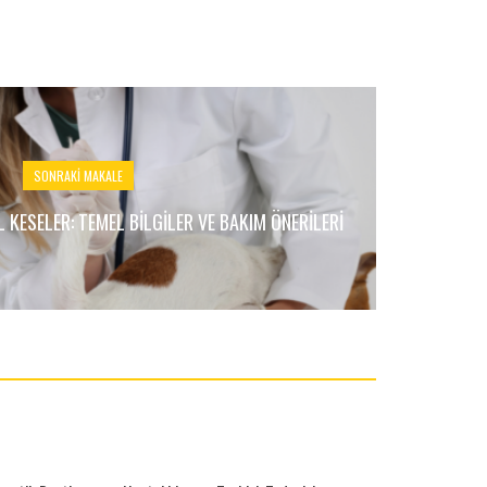
SONRAKI MAKALE
 KESELER: TEMEL BILGILER VE BAKIM ÖNERILERI