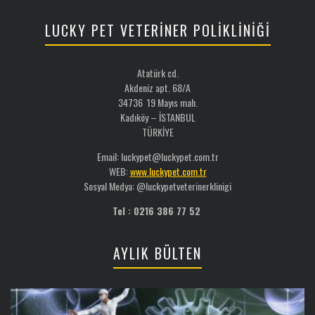
LUCKY PET VETERİNER POLİKLİNİĞİ
Atatürk cd.
Akdeniz apt. 68/A
34736 19 Mayıs mah.
Kadıköy – İSTANBUL
TÜRKİYE
Email: luckypet@luckypet.com.tr
WEB:
www.luckypet.com.tr
Sosyal Medya: @luckypetveterinerklinigi
Tel : 0216 386 77 52
AYLIK BÜLTEN