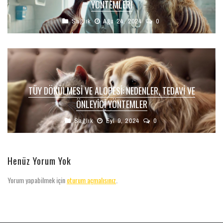
YÖNTEMLERI
Sağlık
Ağu 24, 2024
0
TÜY DÖKÜLMESI VE ALOPESI: NEDENLER, TEDAVI VE
ÖNLEYICI YÖNTEMLER
Sağlık
Eyl 9, 2024
0
Henüz Yorum Yok
Yorum yapabilmek için
oturum açmalısınız
.