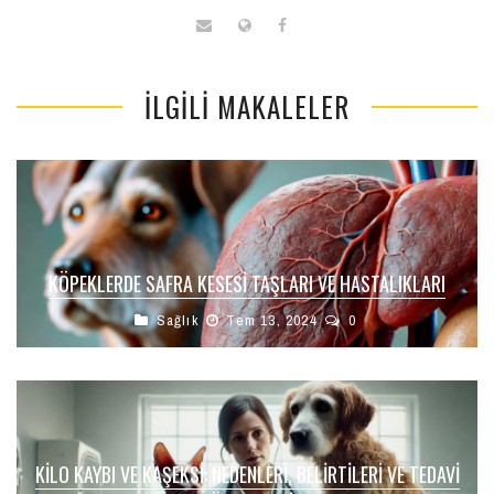
İLGILI MAKALELER
KÖPEKLERDE SAFRA KESESI TAŞLARI VE HASTALIKLARI
Sağlık
Tem 13, 2024
0
KILO KAYBI VE KAŞEKSI: NEDENLERI, BELIRTILERI VE TEDAVI