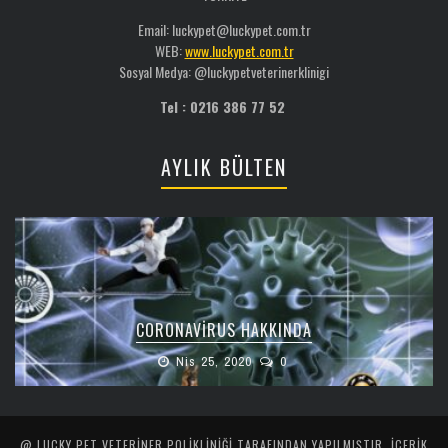
Email: luckypet@luckypet.com.tr
WEB:
www.luckypet.com.tr
Sosyal Medya: @luckypetveterinerklinigi
Tel : 0216 386 77 52
AYLIK BÜLTEN
CORONAVIRUS HAKKINDA
Nis 25, 2020
0
@ LUCKY PET VETERINER POLIKLINIĞI TARAFINDAN YAPILMIŞTIR. İÇERIK