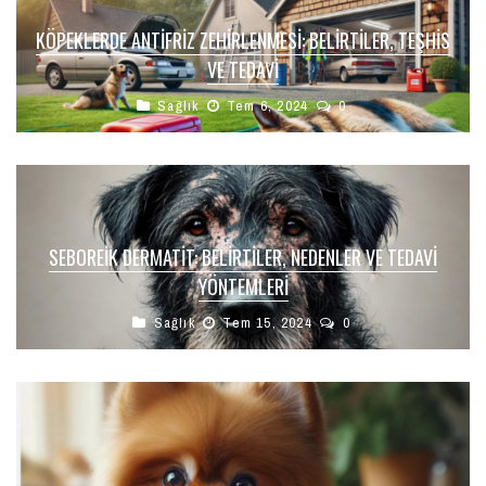
KÖPEKLERDE ANTIFRIZ ZEHIRLENMESI: BELIRTILER, TEŞHIS
VE TEDAVI
Sağlık
Tem 6, 2024
0
SEBOREIK DERMATIT: BELIRTILER, NEDENLER VE TEDAVI
YÖNTEMLERI
Sağlık
Tem 15, 2024
0