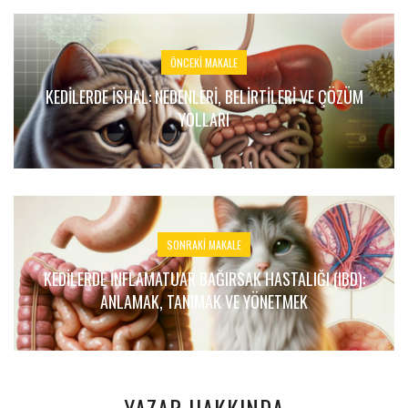
ÖNCEKI MAKALE
KEDILERDE İSHAL: NEDENLERI, BELIRTILERI VE ÇÖZÜM
YOLLARI
SONRAKI MAKALE
KEDILERDE İNFLAMATUAR BAĞIRSAK HASTALIĞI (IBD):
ANLAMAK, TANIMAK VE YÖNETMEK