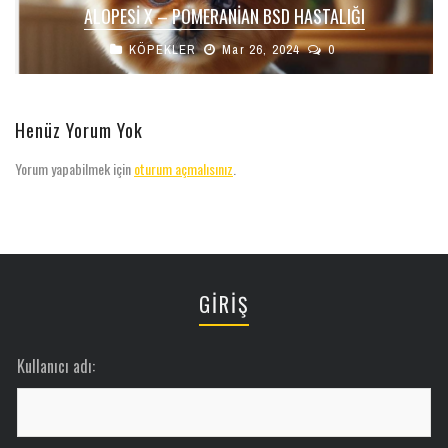
ALOPESİ X – POMERANIAN BSD HASTALIĞI
KÖPEKLER
Mar 26, 2024
0
Henüz Yorum Yok
Yorum yapabilmek için
oturum açmalısınız
.
GİRİŞ
Kullanıcı adı: