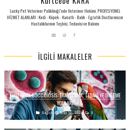
Kurtcebe KARA
Lucky Pet Veteriner Polikliniği"nde Veteriner Hekimi. PROFESYONEL
HİZMET ALANLARI : Kedi - Köpek - Kanatlı - Balık - Egzotik Dostlarımızın
Hastalıklarının Teşhisi, Tedavisi ve Bakımı
İLGILI MAKALELER
KUŞLARDA COCCIDIOSIS: TANIMLAMA, TEDAVI VE ÖNLEME
YOLLARI
Sağlık
May 11, 2024
0