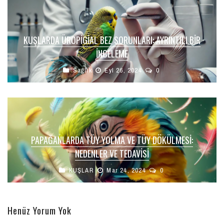
KUŞLARDA ÜROPIGIAL BEZ SORUNLARI: AYRINTILI BIR
İNCELEME
Sağlık
Eyl 26, 2024
0
PAPAĞANLARDA TÜY YOLMA VE TÜY DÖKÜLMESI:
NEDENLER VE TEDAVISI
KUŞLAR
Mar 24, 2024
0
Henüz Yorum Yok