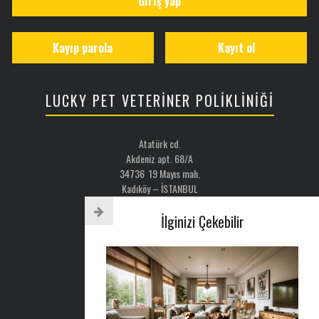
Giriş yap
Kayıp parola
Kayıt ol
LUCKY PET VETERİNER POLİKLİNİĞİ
Atatürk cd.
Akdeniz apt. 68/A
34736 19 Mayıs mah.
Kadıköy – İSTANBUL
TÜRKİYE
İlginizi Çekebilir
Email: luckypet@luckypet.com.tr
WEB:
www.luckypet.com.tr
Sosyal Medya: @luckypetveterinerklinigi
Tel : 0216 386 77 52