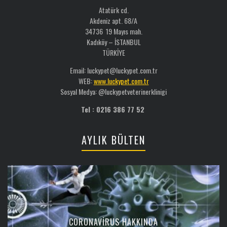
Atatürk cd.
Akdeniz apt. 68/A
34736 19 Mayıs mah.
Kadıköy – İSTANBUL
TÜRKİYE
Email: luckypet@luckypet.com.tr
WEB:
www.luckypet.com.tr
Sosyal Medya: @luckypetveterinerklinigi
Tel : 0216 386 77 52
AYLIK BÜLTEN
CORONAVIRUS HAKKINDA