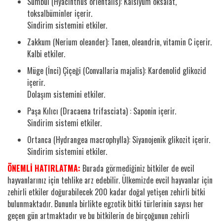
Sümbül (Hyacinthus orientalis): Kalsiyum oksalat,
toksalbüminler içerir.
Sindirim sistemini etkiler.
Zakkum (Nerium oleander): Tanen, oleandrin, vitamin C içerir.
Kalbi etkiler.
Müge (İnci) Çiçeği (Convallaria majalis): Kardenolid glikozid
içerir.
Dolaşım sistemini etkiler.
Paşa Kılıcı (Dracaena trifasciata) : Saponin içerir.
Sindirim sistemi etkiler.
Ortanca (Hydrangea macrophylla): Siyanojenik glikozit içerir.
Sindirim sistemini etkiler.
ÖNEMLİ HATIRLATMA:
Burada görmediğiniz bitkiler de evcil
hayvanlarınız için tehlike arz edebilir. Ülkemizde evcil hayvanlar için
zehirli etkiler doğurabilecek 200 kadar doğal yetişen zehirli bitki
bulunmaktadır. Bununla birlikte egzotik bitki türlerinin sayısı her
geçen gün artmaktadır ve bu bitkilerin de birçoğunun zehirli