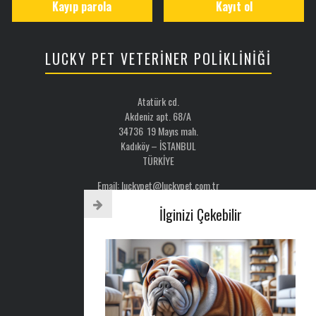
Kayıp parola
Kayıt ol
LUCKY PET VETERİNER POLİKLİNİĞİ
Atatürk cd.
Akdeniz apt. 68/A
34736 19 Mayıs mah.
Kadıköy – İSTANBUL
TÜRKİYE
Email: luckypet@luckypet.com.tr
WEB:
www.luckypet.com.tr
İlginizi Çekebilir
Sosyal Medya: @luckypetveterinerklinigi
Tel : 0216 386 77 52
AYLIK BÜLTEN