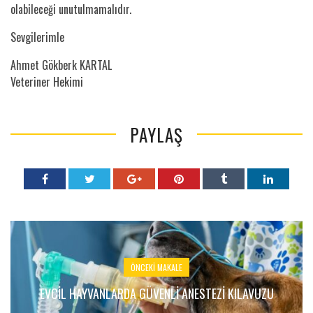
olabileceği unutulmamalıdır.
Sevgilerimle
Ahmet Gökberk KARTAL
Veteriner Hekimi
PAYLAŞ
ÖNCEKI MAKALE
EVCIL HAYVANLARDA GÜVENLI ANESTEZI KILAVUZU