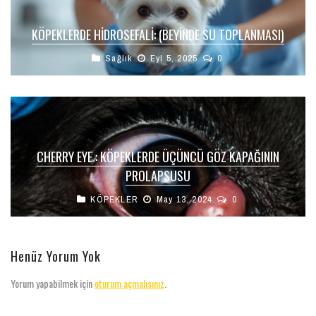
KÖPEKLERDE HIDROSEFALI: (BEYINDE SU TOPLANMASI)
Sağlık
Eyl 5, 2025
0
CHERRY EYE : KÖPEKLERDE ÜÇÜNCÜ GÖZ KAPAĞININ
PROLAPSUSU
KÖPEKLER
May 13, 2024
0
Henüz Yorum Yok
Yorum yapabilmek için
oturum açmalısınız
.