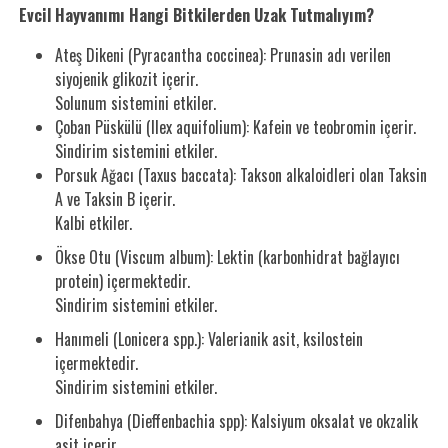
Evcil Hayvanımı Hangi Bitkilerden Uzak Tutmalıyım?
Ateş Dikeni (Pyracantha coccinea): Prunasin adı verilen
siyojenik glikozit içerir.
Solunum sistemini etkiler.
Çoban Püskülü (Ilex aquifolium): Kafein ve teobromin içerir.
Sindirim sistemini etkiler.
Porsuk Ağacı (Taxus baccata): Takson alkaloidleri olan Taksin
A ve Taksin B içerir.
Kalbi etkiler.
Ökse Otu (Viscum album): Lektin (karbonhidrat bağlayıcı
protein) içermektedir.
Sindirim sistemini etkiler.
Hanımeli (Lonicera spp.): Valerianik asit, ksilostein
içermektedir.
Sindirim sistemini etkiler.
Difenbahya (Dieffenbachia spp): Kalsiyum oksalat ve okzalik
asit içerir.