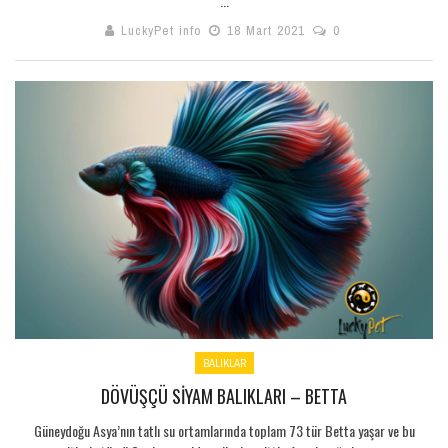
...
LuckyPet info
18 Mart 2021
0
BALIKLAR
DÖVÜŞÇÜ SIYAM BALIKLARI – BETTA
Güneydoğu Asya’nın tatlı su ortamlarında toplam 73 tür Betta yaşar ve bu