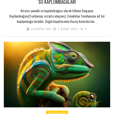
SU KAPLUMBAĞALARI
Kırmızı yanaklı su kaplumbağası olarak bilinen Singapur
Kaplumbağası(Trachemys scripta elegans), Emydidae familyasına ait bir
kaplumbağa türüdür. Doğal hayatlarında Kuzey Amerika’nın ...
LuckyPet info
1 Şubat 2021
0
SÜRÜNGENLER