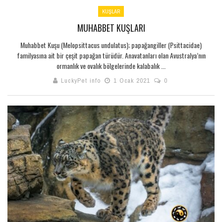
KUŞLAR
MUHABBET KUŞLARI
Muhabbet Kuşu (Melopsittacus undulatus); papağangiller (Psittacidae)
familyasına ait bir çeşit papağan türüdür. Anavatanları olan Avustralya’nın
ormanlık ve ovalık bölgelerinde kalabalık ...
LuckyPet info
1 Ocak 2021
0