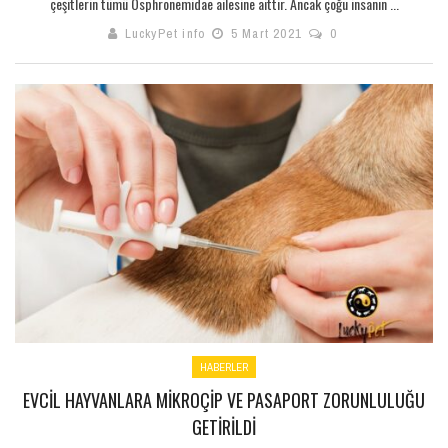
çeşitlerin tümü Osphronemidae ailesine aittir. Ancak çoğu insanın ...
LuckyPet info
5 Mart 2021
0
HABERLER
EVCIL HAYVANLARA MIKROÇIP VE PASAPORT ZORUNLULUĞU
GETIRILDI