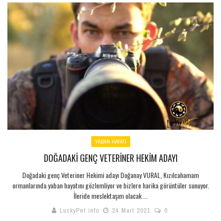
YABAN HAYATI
DOĞADAKI GENÇ VETERINER HEKIM ADAYI
Doğadaki genç Veteriner Hekimi adayı Doğanay VURAL, Kızılcahamam
ormanlarında yaban hayatını gözlemliyor ve bizlere harika görüntüler sunuyor.
İleride meslektaşım olacak ...
LuckyPet info
24 Mart 2021
0