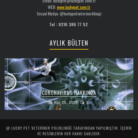
Email: luckypet@luckypet.com.tr
WEB:
www.luckypet.com.tr
Sosyal Medya: @luckypetveterinerklinigi
Tel : 0216 386 77 52
AYLIK BÜLTEN
CORONAVIRUS HAKKINDA
Nis 25, 2020
0
@ LUCKY PET VETERINER POLIKLINIĞI TARAFINDAN YAPILMIŞTIR. İÇERIK
VE RESIMLERIN HER HAKKI SAKLIDIR.