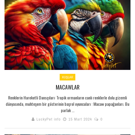
KUŞLAR
MACAWLAR
Renklerin Hareketli Dansçıları: Tropik ormanların canlı renklerle dolu gizemli
dünyasında, muhteşem bir gösterinin başrol oyuncuları : Macaw papağanları. Bu
parlak ...
LuckyPet info
15 Mart 2024
0