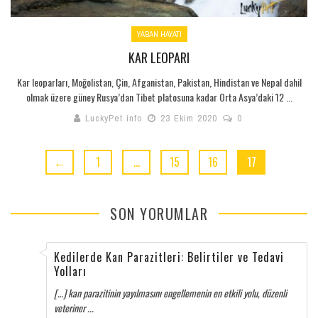
YABAN HAYATI
KAR LEOPARI
Kar leoparları, Moğolistan, Çin, Afganistan, Pakistan, Hindistan ve Nepal dahil
olmak üzere güney Rusya’dan Tibet platosuna kadar Orta Asya’daki 12 ...
LuckyPet info
23 Ekim 2020
0
←
1
…
15
16
17
SON YORUMLAR
Kedilerde Kan Parazitleri: Belirtiler ve Tedavi
Yolları
[…] kan parazitinin yayılmasını engellemenin en etkili yolu, düzenli
veteriner ...